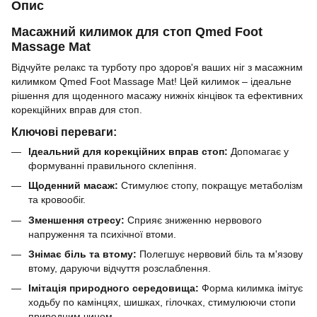
Опис
Масажний килимок для стоп Qmed Foot
Massage Mat
Відчуйте релакс та турботу про здоров'я ваших ніг з масажним
килимком Qmed Foot Massage Mat! Цей килимок – ідеальне
рішення для щоденного масажу нижніх кінцівок та ефективних
корекційних вправ для стоп.
Ключові переваги:
Ідеальний для корекційних вправ стоп:
Допомагає у
формуванні правильного склепіння.
Щоденний масаж:
Стимулює стопу, покращує метаболізм
та кровообіг.
Зменшення стресу:
Сприяє зниженню нервового
напруження та психічної втоми.
Знімає біль та втому:
Полегшує нервовий біль та м'язову
втому, даруючи відчуття розслаблення.
Імітація природного середовища:
Форма килимка імітує
ходьбу по камінцях, шишках, гілочках, стимулюючи стопи
природним чином.