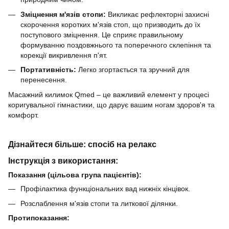
Зміцнення м'язів стопи:
Викликає рефлекторні захисні
скорочення коротких м'язів стоп, що призводить до їх
поступового зміцнення. Це сприяє правильному
формуванню поздовжнього та поперечного склепіння та
корекції викривлення п'ят.
Портативність:
Легко згортається та зручний для
перенесення.
Масажний килимок Qmed – це важливий елемент у процесі
коригувальної гімнастики, що дарує вашим ногам здоров'я та
комфорт.
Дізнайтеся більше: спосіб на релакс
Інструкція з використання:
Показання (цільова група пацієнтів):
Профілактика функціональних вад нижніх кінцівок.
Розслаблення м'язів стопи та литкової ділянки.
Протипоказання: