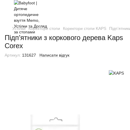
Устілки
Коректори стопи
Коректори стопи KAPS
Підп’ятник
Підп’ятники з коркового дерева Kaps
Corex
Артикул:
131627
Написати відгук