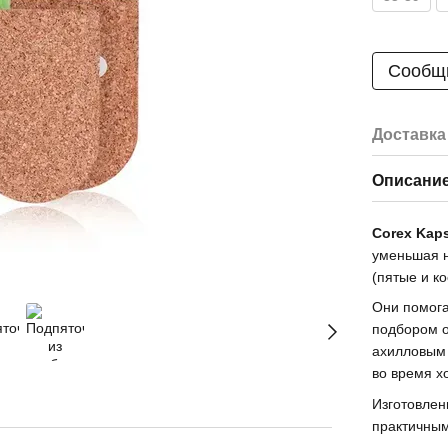
Сообщи
Доставка
Описани
Corex Kap
уменьшая н
(пятые и ко
Они помога
подбором о
ахилловым 
во время х
Изготовлен
практичным