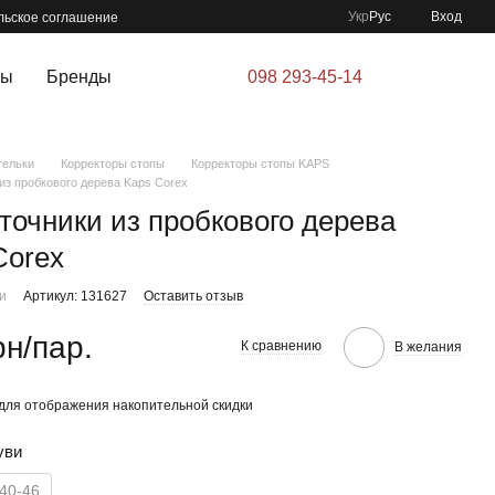
Укр
Рус
Вход
льское соглашение
ры
Бренды
098 293-45-14
тельки
Корректоры стопы
Корректоры стопы KAPS
из пробкового дерева Kaps Corex
точники из пробкового дерева
Corex
ии
Артикул: 131627
Оставить отзыв
рн/пар.
К сравнению
В желания
для отображения накопительной скидки
уви
40-46