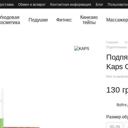
доставка
Обмен и возврат
Контактная информация
Блог
Пользовате
Уходовая
Кинезио
Подушки
Фитнес
Массаже
косметика
тейпы
Главная
С
Подпяточники 
Подпя
Kaps 
Нет в налич
130 г
Войти
%
Размер об
35-39