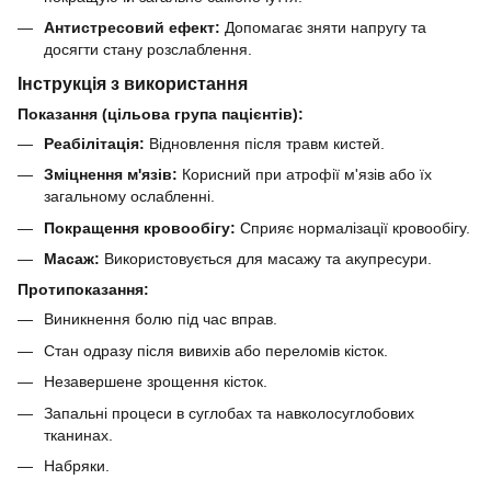
Антистресовий ефект:
Допомагає зняти напругу та
досягти стану розслаблення.
Інструкція з використання
Показання (цільова група пацієнтів):
Реабілітація:
Відновлення після травм кистей.
Зміцнення м'язів:
Корисний при атрофії м'язів або їх
загальному ослабленні.
Покращення кровообігу:
Сприяє нормалізації кровообігу.
Масаж:
Використовується для масажу та акупресури.
Протипоказання:
Виникнення болю під час вправ.
Стан одразу після вивихів або переломів кісток.
Незавершене зрощення кісток.
Запальні процеси в суглобах та навколосуглобових
тканинах.
Набряки.