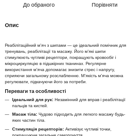
До обраного
Порівняти
Опис
Реабілітаційний м'яч з шипами — це ідеальний помічник для
тренувань, реабілітації та масажу. Його м'які шипи
стимулюють чутливі рецептори, покращують кровообіг і
мікроциркуляцію в підшкірних тканинах. Регулярне
використання м'яча допомагає знизити стрес і напругу,
сприяючи загальному розслабленню. М'якість м'яча можна
регулювати, підкачуючи його за потреби.
Переваги та особливості
Ідеальний для рук:
Незамінний для вправ і реабілітації
пальців та кистей.
Масаж тіла:
Чудово підходить для легкого масажу будь-
яких частин тіла.
Стимуляція рецепторів:
Активізує чутливі точки,
покращуючи загальне самопочуття.