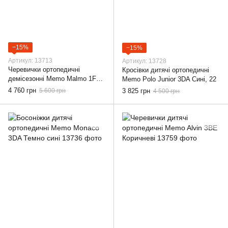
−15%
−15%
Артикул: 13713
Артикул: 13728
Черевички ортопедичні
Кросівки дитячі ортопедичні
демісезонні Memo Malmo 1FD
Memo Polo Junior 3DA Сині, 22
Коричневі, 22
4 760 грн
5 600 грн
3 825 грн
4 500 грн