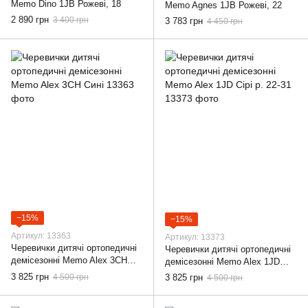
Memo Dino 1JB Рожеві, 18
Memo Agnes 1JB Рожеві, 22
2 890 грн
3 400 грн
3 783 грн
4 450 грн
−15%
−15%
Артикул: 13363
Артикул: 13373
Черевички дитячі ортопедичні
Черевички дитячі ортопедичні
демісезонні Memo Alex 3CH
демісезонні Memo Alex 1JD
Сині, 22
Сірі р. 22-31, 22
3 825 грн
4 500 грн
3 825 грн
4 500 грн