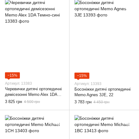
−15%
−15%
Артикул: 13383
Артикул: 13393
Черевички дитячі ортопедичні
Босоніжки дитячі ортопедичні
демісезонні Memo Alex 1DA
Memo Agnes 3JE, 22
Темно-сині, 22
3 825 грн
4 500 грн
3 783 грн
4 450 грн