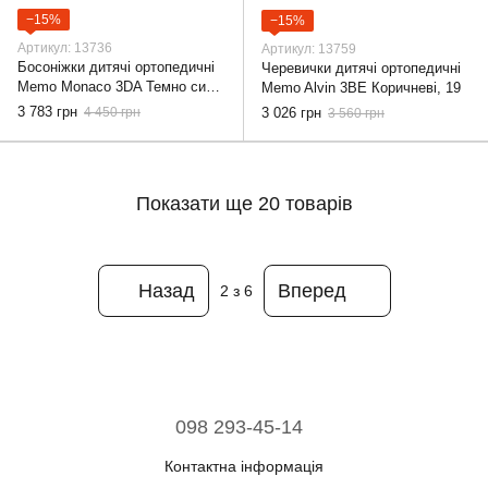
−15%
−15%
Артикул: 13736
Артикул: 13759
Босоніжки дитячі ортопедичні
Черевички дитячі ортопедичні
Memo Monaco 3DA Темно сині,
Memo Alvin 3BE Коричневі, 19
22
3 783 грн
4 450 грн
3 026 грн
3 560 грн
Показати ще 20 товарів
Назад
Вперед
2
з 6
098 293-45-14
Контактна інформація