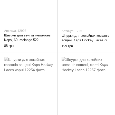
Артикул: 12998
Артикул: 12251
Шнурки для взуття меланжеві
Шнурки для хокейних ковзанів
Kaps, 60, melange-522
вощені Kaps Hockey Laces білі,
274
88 грн
199 грн