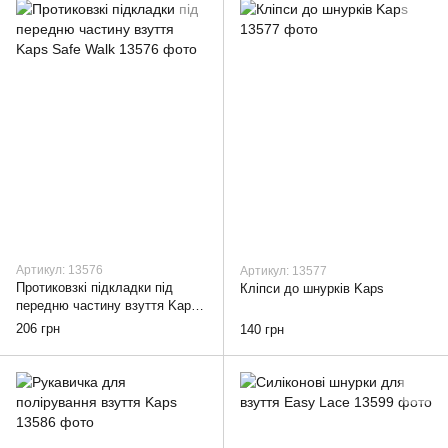
Артикул: 13576
Артикул: 13577
Протиковзкі підкладки під
Кліпси до шнурків Kaps
передню частину взуття Kaps
Safe Walk
206 грн
140 грн