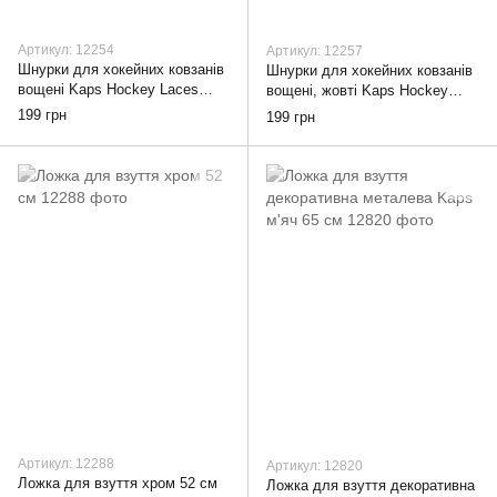
Артикул: 12254
Артикул: 12257
Шнурки для хокейних ковзанів
Шнурки для хокейних ковзанів
вощені Kaps Hockey Laces
вощені, жовті Kaps Hockey
чорні, 274
Laces, 274
199 грн
199 грн
Артикул: 12288
Артикул: 12820
Ложка для взуття хром 52 см
Ложка для взуття декоративна