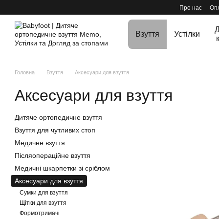
Перейти до основного контенту
Про нас
Опл
Д
Взуття
Устілки
Головна
Взуття
Аксесуари для взуття
Аксесуари для взуття
Дитяче ортопедичне взуття
Взуття для чутливих стоп
Медичне взуття
Післяопераційне взуття
Медичні шкарпетки зі сріблом
Аксесуари для взуття
Сумки для взуття
Щітки для взуття
Формотримачі