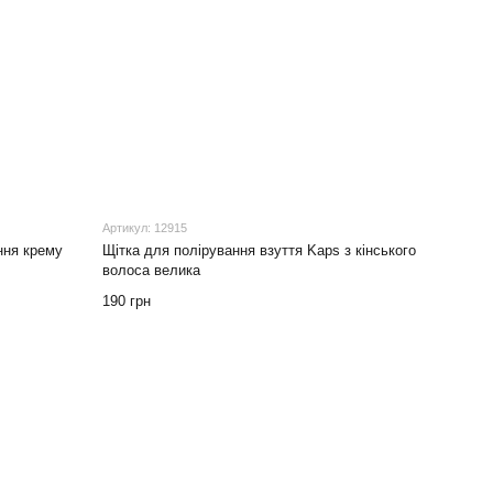
Артикул: 12915
ння крему
Щітка для полірування взуття Kaps з кінського
волоса велика
190 грн