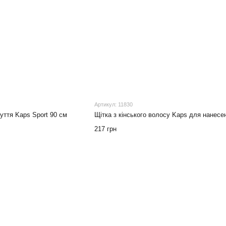
Артикул: 11830
уття Kaps Sport 90 см
Щітка з кінського волосу Kaps для нанесе
217 грн