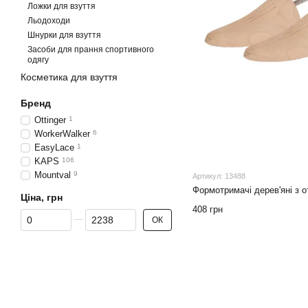
Ложки для взуття
Льодоходи
Шнурки для взуття
Засоби для прання спортивного
одягу
Косметика для взуття
Бренд
Ottinger
1
WorkerWalker
6
EasyLace
1
KAPS
106
Mountval
9
Артикул: 13488
Формотримачі дерев'яні з о
Ціна, грн
408 грн
Від Ціна, грн
До Ціна, грн
ОК