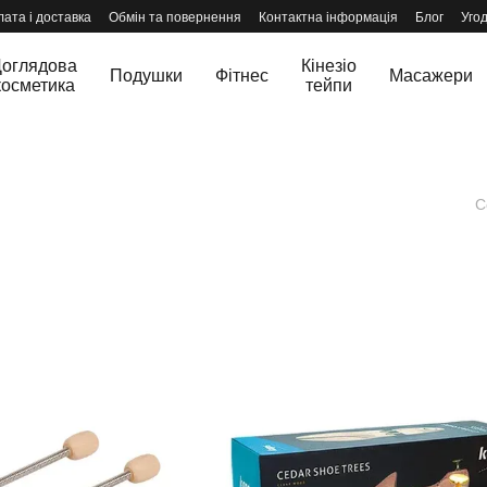
ата і доставка
Обмін та повернення
Контактна інформація
Блог
Уго
оглядова
Кінезіо
Подушки
Фітнес
Масажери
косметика
тейпи
С