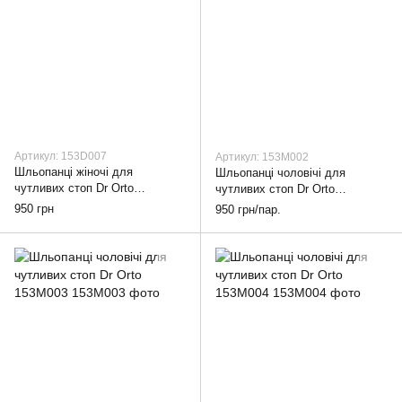
Артикул: 153D007
Артикул: 153M002
Шльопанці жіночі для
Шльопанці чоловічі для
чутливих стоп Dr Orto
чутливих стоп Dr Orto
153D007, 38
153M002, 40
950 грн
950 грн/пар.