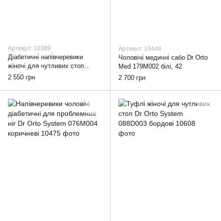
Артикул: 10389
Артикул: 10448
Діабетичні напівчеревики
Чоловічі медичні сабо Dr Orto
жіночі для чутливих стоп
Med 179M002 білі, 42
DrOrto 646D002, 37
2 550 грн
2 700 грн