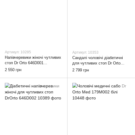
Артикул: 10285
Артикул: 10353
Напівчеревики жіночі чутливих
Сандалі чоловічі діабетичні
стоп Dr Orto 646D001
для чутливих стоп Dr Orto
Коричневі, 37
System 079M001, 44
2 550 грн
2 799 грн