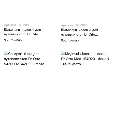
Артикул: 153M003
Артикул: 153M004
Шльопанці чоловічі для
Шльопанці чоловічі для
чутливих стоп Dr Orto
чутливих стоп Dr Orto
153M003, 40
153M004, 40
950 грн/пар.
950 грн/пар.