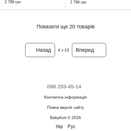
сірі, 44
чорні, 44
2 799 грн
2 799 грн
Показати ще 20 товарів
Назад
Вперед
4
з 10
098 293-45-14
Контактна інформація
Повна версія сайту
Babyfoot © 2026
Укр
Рус