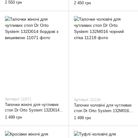
074M002 сині, 43
сірі, 36
2 550 грн
2 450 грн
Артикул: 11071
Артикул: 11218
Тапочки жіночі для чутливих
Тапочки чоловічі для чутливих
стоп Dr Orto System 132D014
стоп Dr Orto System 132M016
бордові з вишивкою, 36
чорний сітка, 43
1 499 грн
1 499 грн