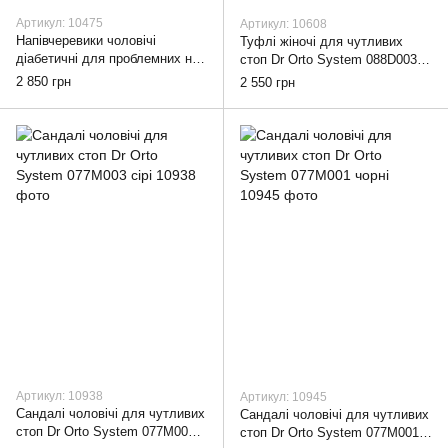
Артикул: 10475
Артикул: 10608
Напівчеревики чоловічі
Туфлі жіночі для чутливих
діабетичні для проблемних ніг
стоп Dr Orto System 088D003
Dr Orto System 076M004
бордові, 37
2 850 грн
2 550 грн
коричневі, 44
Артикул: 10938
Артикул: 10945
Сандалі чоловічі для чутливих
Сандалі чоловічі для чутливих
стоп Dr Orto System 077M003
стоп Dr Orto System 077M001