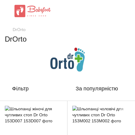
DrOrto
DrOrto
Фільтр
За популярністю