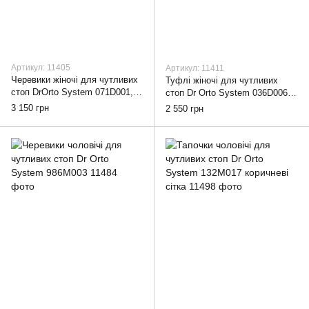
Артикул: 11405
Артикул: 11411
Черевики жіночі для чутливих
Туфлі жіночі для чутливих
стоп DrOrto System 071D001,
стоп Dr Orto System 036D006
38
чорні, 38
3 150 грн
2 550 грн