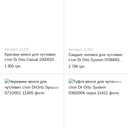
Артикул: 11325
Артикул: 11352
Кросівки жіночі для чутливих
Сандалі чоловічі для чутливих
стоп Dr Orto Casual 156D010
стоп Dr Orto System 070M001,
білі з жовтим, 38
42
1 950 грн
2 799 грн