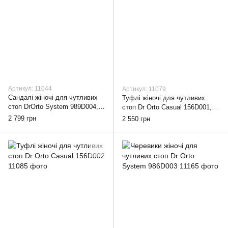
Артикул: 11044
Артикул: 11079
Сандалі жіночі для чутливих
Туфлі жіночі для чутливих
стоп DrOrto System 989D004,
стоп Dr Orto Casual 156D001,
38
38
2 799 грн
2 550 грн