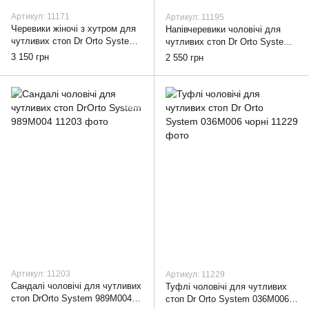
Артикул: 11171
Артикул: 11195
Черевики жіночі з хутром для
Напівчеревики чоловічі для
чутливих стоп Dr Orto System
чутливих стоп Dr Orto System
986D011 чорні, 38
871M004 чорні, 42
3 150 грн
2 550 грн
Артикул: 11203
Артикул: 11229
Сандалі чоловічі для чутливих
Туфлі чоловічі для чутливих
стоп DrOrto System 989M004,
стоп Dr Orto System 036M006