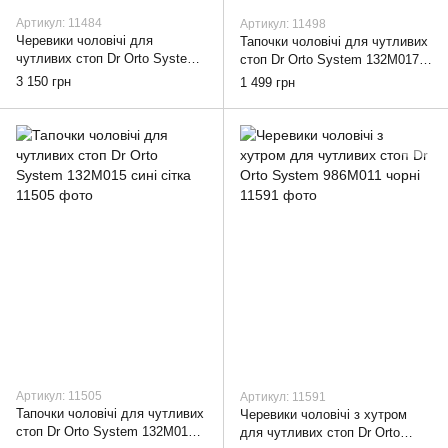
Артикул: 11484
Артикул: 11498
Черевики чоловічі для
Тапочки чоловічі для чутливих
чутливих стоп Dr Orto System
стоп Dr Orto System 132М017
986M003, 42
коричневі сітка, 42
3 150 грн
1 499 грн
Артикул: 11505
Артикул: 11591
Тапочки чоловічі для чутливих
Черевики чоловічі з хутром
стоп Dr Orto System 132M015
для чутливих стоп Dr Orto