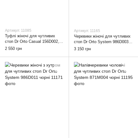
Артикул: 11085
Артикул: 11165
Туфлі жіночі для чутливих
Черевики жіночі для чутливих
стоп Dr Orto Casual 156D002,
стоп Dr Orto System 986D003,
38
38
2 550 грн
3 150 грн