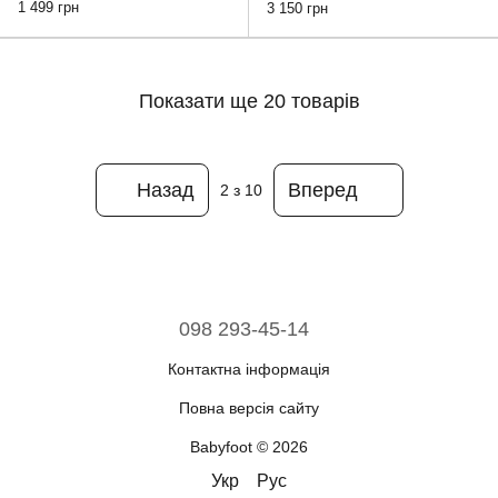
сині сітка, 42
System 986M011 чорні, 42
1 499 грн
3 150 грн
Показати ще 20 товарів
Назад
Вперед
2
з 10
098 293-45-14
Контактна інформація
Повна версія сайту
Babyfoot © 2026
Укр
Рус