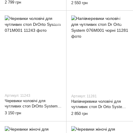
42
чорні, 42
2 799 грн
2 550 грн
Артикул: 11243
Артикул: 11281
Черевики чоловічі для
Напівчеревики чоловічі для
чутливих стоп DrOrto System
чутливих стоп Dr Orto System
071M001, 42
076M001 чорні, 42
3 150 грн
2 850 грн