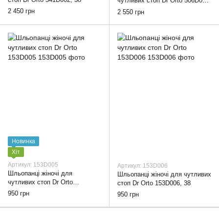
чутливих стоп Dr Orto 506D001,
38
2 450 грн
2 550 грн
Новинка
Хіт
Артикул: 153D005
Артикул: 153D006
Шльопанці жіночі для
Шльопанці жіночі для чутливих
чутливих стоп Dr Orto
стоп Dr Orto 153D006, 38
153D005, 38
950 грн
950 грн