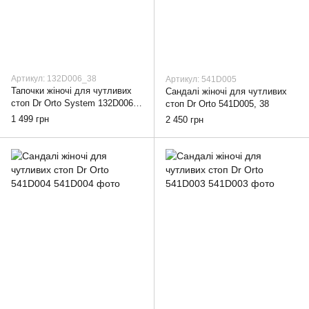
Артикул: 132D006_38
Артикул: 541D005
Тапочки жіночі для чутливих
Cандалі жіночі для чутливих
стоп Dr Orto System 132D006
стоп Dr Orto 541D005, 38
сині, 38
1 499 грн
2 450 грн