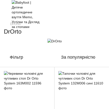
DrOrto
DrOrto
Фільтр
За популярністю