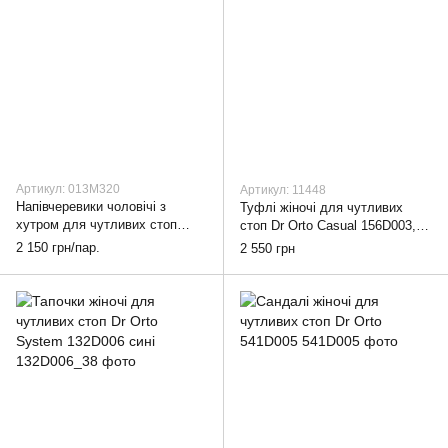
Артикул: 013M320
Артикул: 11448
Напівчеревики чоловічі з
Туфлі жіночі для чутливих
хутром для чутливих стоп
стоп Dr Orto Casual 156D003,
DrOrto System 013M320
38
2 150 грн/пар.
2 550 грн