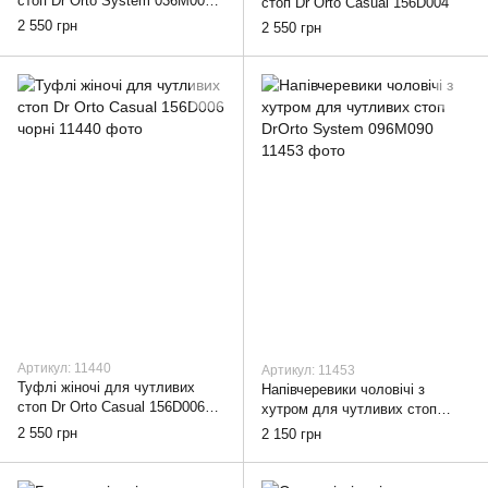
стоп Dr Orto System 036M005
стоп Dr Orto Casual 156D004
бежеві
2 550 грн
2 550 грн
Артикул: 11440
Артикул: 11453
Туфлі жіночі для чутливих
Напівчеревики чоловічі з
стоп Dr Orto Casual 156D006
хутром для чутливих стоп
чорні
DrOrto System 096M090
2 550 грн
2 150 грн