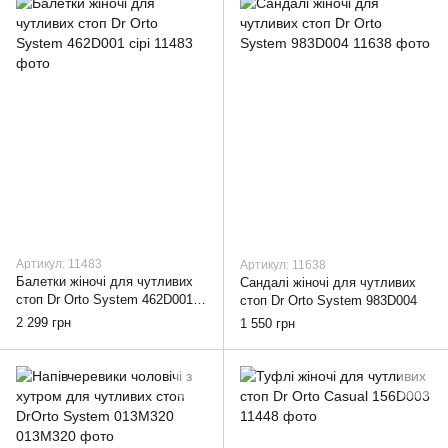
Артикул: 11483
Артикул: 11638
Балетки жіночі для чутливих
Cандалі жіночі для чутливих
стоп Dr Orto System 462D001
стоп Dr Orto System 983D004
сірі
2 299 грн
1 550 грн