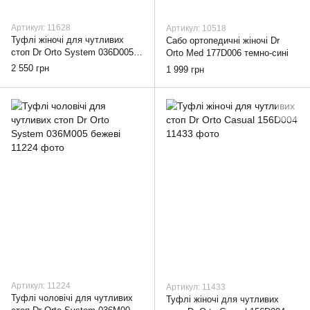
Артикул: 11628
Артикул: 10518
Туфлі жіночі для чутливих
Сабо ортопедичні жіночі Dr
стоп Dr Orto System 036D005
Orto Med 177D006 темно-сині
бежеві, 38
2 550 грн
1 999 грн
Артикул: 11224
Артикул: 11433
Туфлі чоловічі для чутливих
Туфлі жіночі для чутливих