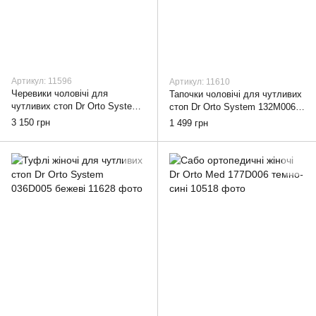
Артикул: 11596
Артикул: 11610
Черевики чоловічі для
Тапочки чоловічі для чутливих
чутливих стоп Dr Orto System
стоп Dr Orto System 132M006
163M002, 42
сині, 42
3 150 грн
1 499 грн