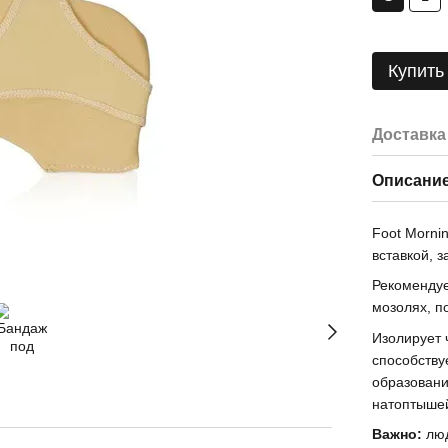
Купить
Доставка
Описани
Foot Morni
вставкой, 
Рекомендуе
мозолях, п
Изолирует 
способству
образовани
натоптышей
Важно:
лю