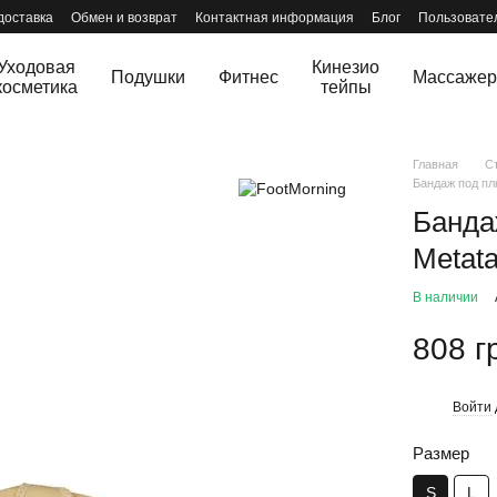
доставка
Обмен и возврат
Контактная информация
Блог
Пользовате
Уходовая
Кинезио
Подушки
Фитнес
Массаже
косметика
тейпы
Главная
С
Бандаж под плю
Банда
Metata
В наличии
808 г
Войти
%
Размер
S
L