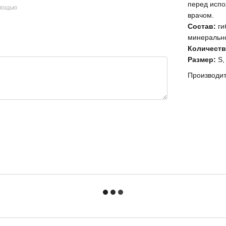
перед испо
омощью
врачом.
Состав:
ги
минеральн
Количеств
Размер:
S,
Производит