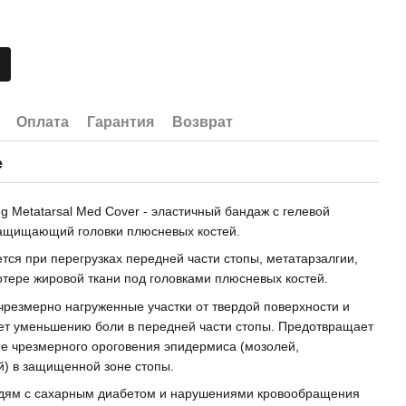
Оплата
Гарантия
Возврат
е
ng Metatarsal Med Cover - эластичный бандаж с гелевой
защищающий головки плюсневых костей.
тся при перегрузках передней части стопы, метатарзалгии,
отере жировой ткани под головками плюсневых костей.
чрезмерно нагруженные участки от твердой поверхности и
ет уменьшению боли в передней части стопы. Предотвращает
е чрезмерного ороговения эпидермиса (мозолей,
) в защищенной зоне стопы.
дям с сахарным диабетом и нарушениями кровообращения