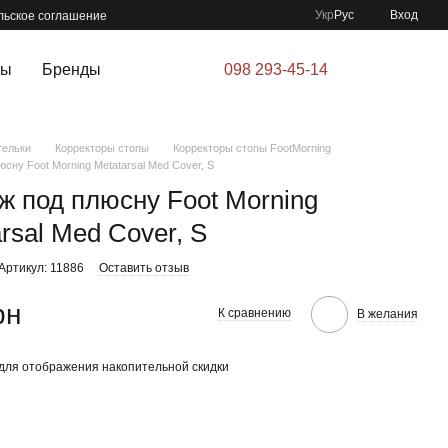
Укр
Рус
Вход
льское соглашение
ры
Бренды
098 293-45-14
тельки
Корректоры стопы
Корректоры стопы FootMorning
сну Foot Morning Metatarsal Med Cover, S
ж под плюсну Foot Morning
rsal Med Cover, S
Артикул: 11886
Оставить отзыв
рн
К сравнению
В желания
для отображения накопительной скидки