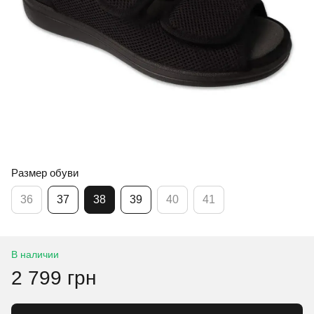
Размер обуви
36
37
38
39
40
41
В наличии
2 799 грн