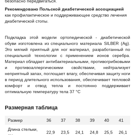
безопасно передвигаться.
Рекомендовано Польской диабетической ассоциацией
как профилактическое и поддерживающее средство лечения
диабетической стопы.
Подкладка этой модели ортопедической - диабетической
обуви изготовлена из специального материала SILBER (Ag).
Это мягкий приятный для ног материал, разработанный по
специальной технологии с применением ионов серебра.
Материал обладает антибактериальными, противогрибковыми
и противоаллергическими свойствами, нейтрализует
неприятный запах, поглощает влагу, обеспечивая защиту ноги
в период длительного использования, обеспечивает тепловой
комфорт и отвод тепла и постоянно поддерживает
оптимальную температуру тела 37 °С
Размерная таблица
Размер
36
37
38
39
40
41
Длина стельки,
22,9
23,5
24,1
24,8
25,5
26,1