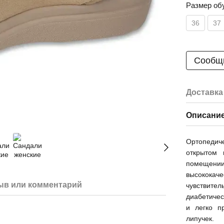
Размер об
36
37
Сообщи
Доставка
Описани
Ортопеди
открытом 
помещен
высококач
ыв или комментарий
чувствите
диабетичес
и легко п
липучек.