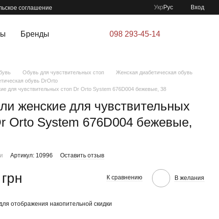
Укр
Рус
Вход
льское соглашение
ры
Бренды
098 293-45-14
бувь
Обувь для чувствительных стоп
Женская диабетическая обувь
тическая обувь DrOrto
ие для чувствительных стоп Dr Orto System 676D004 бежевые, 38
ли женские для чувствительных
Dr Orto System 676D004 бежевые,
ии
Артикул: 10996
Оставить отзыв
 грн
К сравнению
В желания
для отображения накопительной скидки