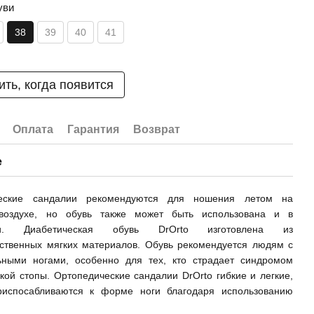
уви
38
39
40
41
ть, когда появится
Оплата
Гарантия
Возврат
е
ческие сандалии рекомендуются для ношения летом на
воздухе, но обувь также может быть использована и в
ии. Диабетическая обувь DrOrto изготовлена из
ественных мягких материалов. Обувь рекомендуется людям с
льными ногами, особенно для тех, кто страдает синдромом
кой стопы. Ортопедические сандалии DrOrto гибкие и легкие,
риспосабливаются к форме ноги благодаря использованию