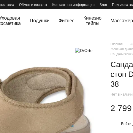
доставка
Обмен и возврат
Контактная информация
Блог
Пользовате
Уходовая
Кинезио
Подушки
Фитнес
Массаже
косметика
тейпы
Главная
О
Женская диабе
Cандали женск
Cанда
стоп 
38
Нет в налич
2 799
Войти
%