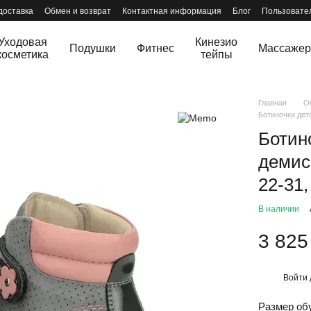
доставка
Обмен и возврат
Контактная информация
Блог
Пользовате
Уходовая
Кинезио
Подушки
Фитнес
Массаже
косметика
тейпы
Главная
О
Ботиночки дет
Ботин
демис
22-31,
В наличии
3 825
Войти
%
Размер об