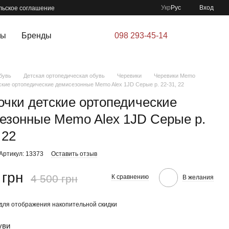
Укр
Рус
Вход
льское соглашение
ры
Бренды
098 293-45-14
бувь
Детская ортопедическая обувь
Черевики
Черевики Memo
ские ортопедические демисезонные Memo Alex 1JD Серые р. 22-31, 22
очки детские ортопедические
езонные Memo Alex 1JD Серые р.
 22
Артикул: 13373
Оставить отзыв
 грн
4 500 грн
К сравнению
В желания
для отображения накопительной скидки
уви