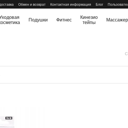
доставка
Обмен и возврат
Контактная информация
Блог
Пользовате
Уходовая
Кинезио
Подушки
Фитнес
Массаже
косметика
тейпы
С