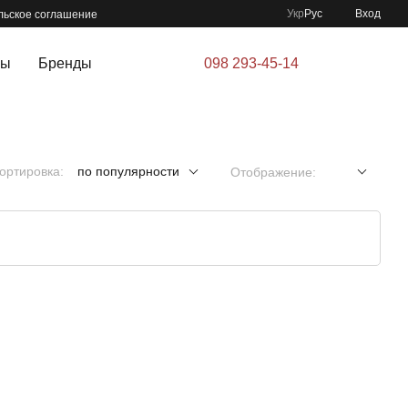
Укр
Рус
Вход
льское соглашение
ры
Бренды
098 293-45-14
ортировка:
по популярности
Отображение: