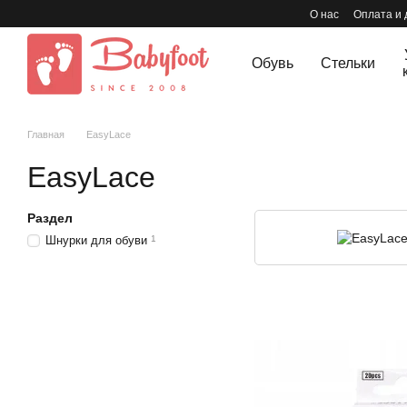
Перейти к основному контенту
О нас
Оплата и 
Обувь
Стельки
Главная
EasyLace
EasyLace
Раздел
Шнурки для обуви
1