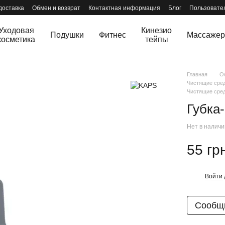
доставка
Обмен и возврат
Контактная информация
Блог
Пользовате
Уходовая
Кинезио
Подушки
Фитнес
Массаже
косметика
тейпы
Главная
О
Чистящие сред
Чистящие сре
Губка
Нет в налич
55 гр
Войти
%
Сообщи