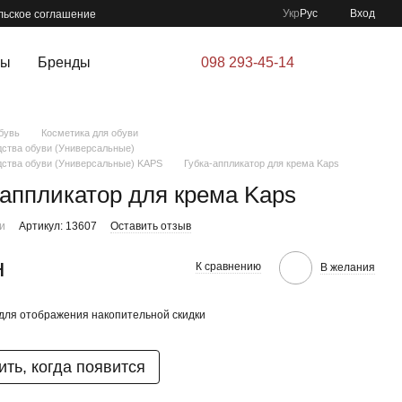
Укр
Рус
Вход
льское соглашение
ры
Бренды
098 293-45-14
бувь
Косметика для обуви
ства обуви (Универсальные)
дства обуви (Универсальные) KAPS
Губка-аппликатор для крема Kaps
-аппликатор для крема Kaps
ии
Артикул: 13607
Оставить отзыв
н
К сравнению
В желания
для отображения накопительной скидки
ть, когда появится