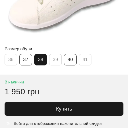
Размер обуви
36
37
38
39
40
41
В наличии
1 950 грн
Купить
Войти
для отображения накопительной скидки
%