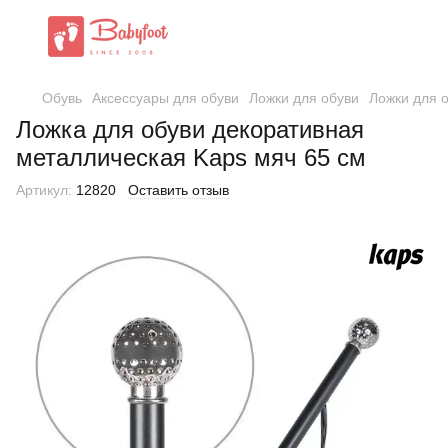
Обувь
Аксессуары для обуви
Ложки для обуви
Ложки для 
Ложка для обуви декоративная
металлическая Kaps мяч 65 см
Артикул:
12820
Оставить отзыв