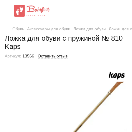
Обувь
Аксессуары для обуви
Ложки для обуви
Ложки для 
Ложка для обуви с пружиной № 810
Kaps
Артикул:
13566
Оставить отзыв