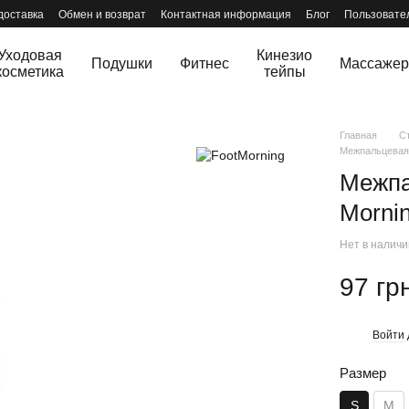
доставка
Обмен и возврат
Контактная информация
Блог
Пользовате
Уходовая
Кинезио
Подушки
Фитнес
Массаже
косметика
тейпы
Главная
С
Межпальцевая 
Межпа
Mornin
Нет в налич
97 гр
Войти
%
Размер
S
M