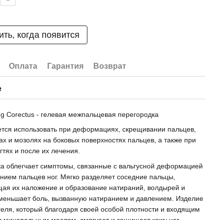
ть, когда появится
Оплата
Гарантия
Возврат
е
ng Corectus - гелевая межпальцевая перегородка
тся использовать при деформациях, скрещивании пальцев,
ах и мозолях на боковых поверхностях пальцев, а также при
гтях и после их лечения.
а облегчает симптомы, связанные с вальгусной деформацией
нием пальцев ног. Мягко разделяет соседние пальцы,
ая их наложение и образование натираний, волдырей и
меньшает боль, вызванную натиранием и давлением. Изделие
 геля, который благодаря своей особой плотности и входящим
ав минеральным маслам, смягчает и защищает кожу ног.