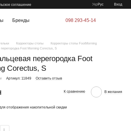
Укр
Рус
Вход
льское соглашение
ры
Бренды
098 293-45-14
тельки
Корректоры стопы
Корректоры стопы FootMorning
перегородка Foot Morning Corectus, S
льцевая перегородка Foot
g Corectus, S
ии
Артикул: 11849
Оставить отзыв
н
К сравнению
В желания
для отображения накопительной скидки
L