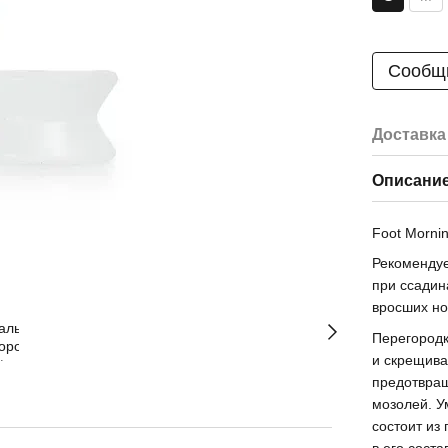
Сообщи
Доставка
Описани
Foot Morni
Рекомендуе
при ссадин
вросших но
Перегородк
и скрещива
предотвращ
мозолей. У
состоит из
в его сост