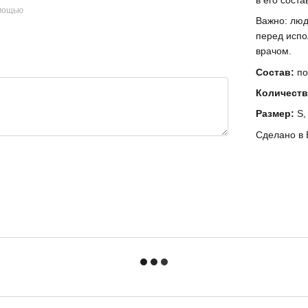
омощью
Важно: лю
перед испо
врачом.
Состав:
по
Количеств
Размер:
S,
Сделано в 