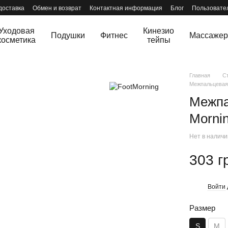
доставка
Обмен и возврат
Контактная информация
Блог
Пользовате
Уходовая
Кинезио
Подушки
Фитнес
Массаже
косметика
тейпы
Главная
С
Межпальцевая 
Межпа
Mornin
Нет в налич
303 г
Войти
%
Размер
S
M