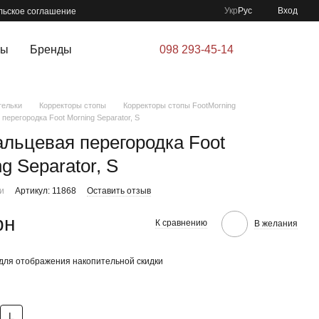
Укр
Рус
Вход
льское соглашение
ры
Бренды
098 293-45-14
тельки
Корректоры стопы
Корректоры стопы FootMorning
перегородка Foot Morning Separator, S
льцевая перегородка Foot
g Separator, S
ии
Артикул: 11868
Оставить отзыв
рн
К сравнению
В желания
для отображения накопительной скидки
L