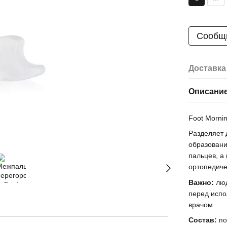
Сообщи
Доставка
Описани
Foot Morni
Разделяет
образовани
пальцев, а
ортопедиче
Важно:
люд
перед испо
врачом.
Состав:
по