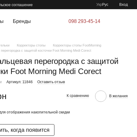
Укр
Рус
Вход
льское соглашение
ры
Бренды
098 293-45-14
тельки
Корректоры стопы
Корректоры стопы FootMorning
перегородка с защитой косточки Foot Morning Medi Corect
льцевая перегородка с защитой
ки Foot Morning Medi Corect
ии
Артикул: 11846
Оставить отзыв
рн
К сравнению
В желания
для отображения накопительной скидки
ть, когда появится