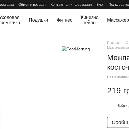
доставка
Обмен и возврат
Контактная информация
Блог
Пользовате
Уходовая
Кинезио
Подушки
Фитнес
Массаже
косметика
тейпы
Главная
С
Межпальцевая 
Межпа
косточ
Нет в налич
219 г
Войти
%
Сообщи