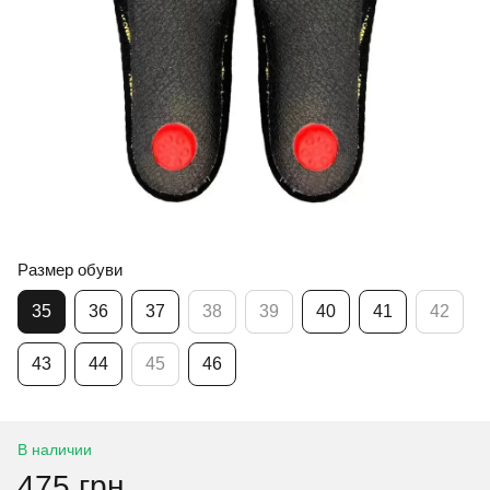
Размер обуви
35
36
37
38
39
40
41
42
43
44
45
46
В наличии
475 грн