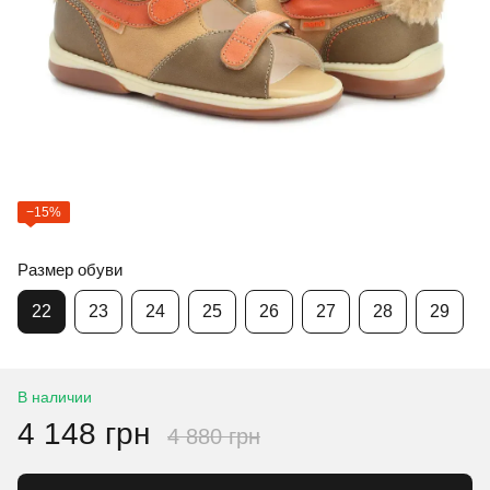
−15%
Размер обуви
22
23
24
25
26
27
28
29
В наличии
4 148 грн
4 880 грн