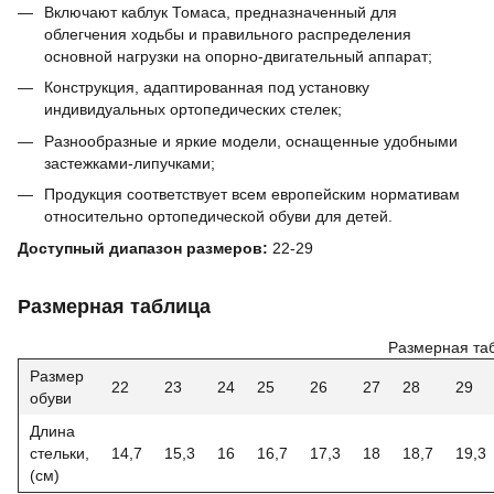
Включают каблук Томаса, предназначенный для
облегчения ходьбы и правильного распределения
основной нагрузки на опорно-двигательный аппарат;
Конструкция, адаптированная под установку
индивидуальных ортопедических стелек;
Разнообразные и яркие модели, оснащенные удобными
застежками-липучками;
Продукция соответствует всем европейским нормативам
относительно ортопедической обуви для детей.
Доступный диапазон размеров:
22-29
Размерная таблица
Размерная та
Размер
22
23
24
25
26
27
28
29
обуви
Длина
стельки,
14,7
15,3
16
16,7
17,3
18
18,7
19,3
(см)