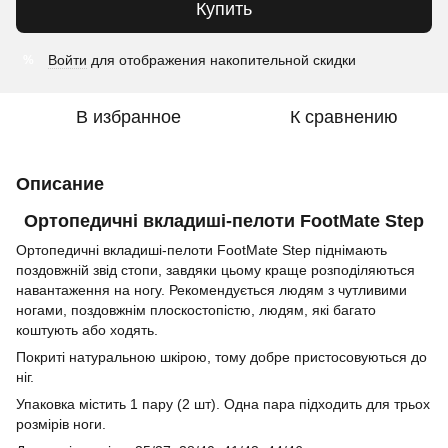
Купить
Войти
для отображения накопительной скидки
%
В избранное
К сравнению
Описание
Ортопедичні вкладиші-пелоти FootMate Step
Ортопедичні вкладиші-пелоти FootMate Step піднімають
поздовжній звід стопи, завдяки цьому краще розподіляються
навантаження на ногу. Рекомендується людям з чутливими
ногами, поздовжнім плоскостопістю, людям, які багато
коштують або ходять.
Покриті натуральною шкірою, тому добре пристосовуються до
ніг.
Упаковка містить 1 пару (2 шт). Одна пара підходить для трьох
розмірів ноги.