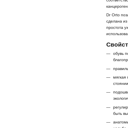
канцерогена
Dr Orto по
сделана из
простота у
использова
Свойст
обувь п
благопр
правиль
мягкая
стоянии
подошва
экологи
регули
быть вы
анатом