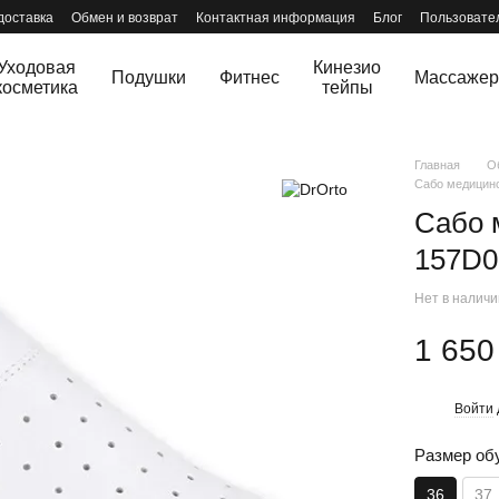
доставка
Обмен и возврат
Контактная информация
Блог
Пользовате
Уходовая
Кинезио
Подушки
Фитнес
Массаже
косметика
тейпы
Главная
О
Сабо медицинс
Сабо 
157D0
Нет в налич
1 650
Войти
%
Размер об
36
37