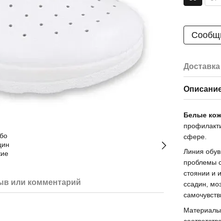
Сообщи
Доставка
Описани
Белые кож
профилакт
сфере.
Линия обув
проблемы с
стоянии и 
ыв или комментарий
ссадин, мо
самочувств
Материалы,
соответств