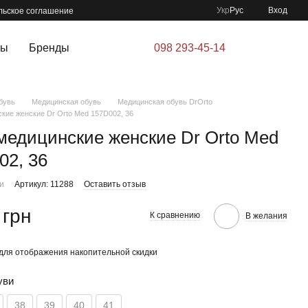
Укр
Рус
Вход
льское соглашение
ры
Бренды
098 293-45-14
бувь
Медицинская обувь
Медицинская обувь DrOrto
кие женские Dr Orto Med 157D002, 36
медицинские женские Dr Orto Med
02, 36
ии
Артикул: 11288
Оставить отзыв
 грн
К сравнению
В желания
для отображения накопительной скидки
уви
38
39
40
41