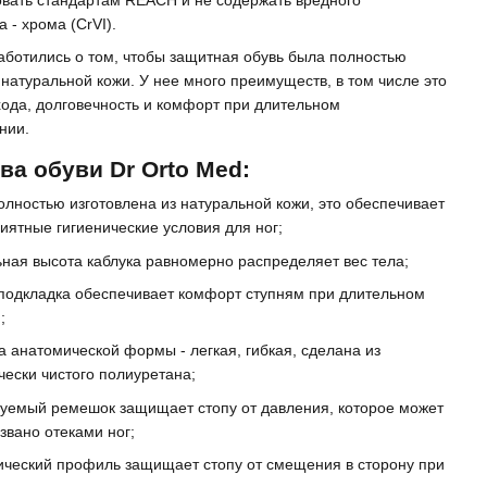
 - хрома (CrVI).
заботились о том, чтобы защитная обувь была полностью
 натуральной кожи. У нее много преимуществ, в том числе это
хода, долговечность и комфорт при длительном
нии.
ва обуви Dr Orto Med:
олностью изготовлена из натуральной кожи, это обеспечивает
иятные гигиенические условия для ног;
ная высота каблука равномерно распределяет вес тела;
 подкладка обеспечивает комфорт ступням при длительном
;
 анатомической формы - легкая, гибкая, сделана из
чески чистого полиуретана;
руемый ремешок защищает стопу от давления, которое может
звано отеками ног;
ический профиль защищает стопу от смещения в сторону при