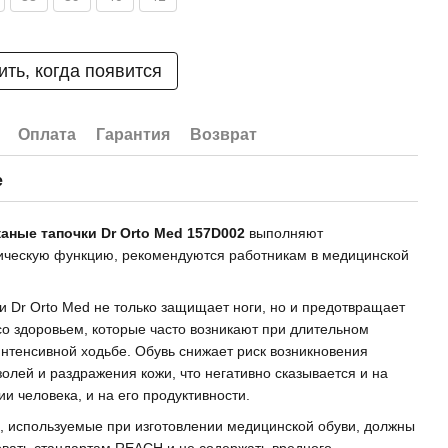
ть, когда появится
Оплата
Гарантия
Возврат
е
аные тапочки Dr Orto Med 157D002
выполняют
ическую функцию, рекомендуются работникам в медицинской
и Dr Orto Med не только защищает ноги, но и предотвращает
о здоровьем, которые часто возникают при длительном
интенсивной ходьбе. Обувь снижает риск возникновения
золей и раздражения кожи, что негативно сказывается и на
ии человека, и на его продуктивности.
 используемые при изготовлении медицинской обуви, должны
овать стандартам REACH и не содержать вредного