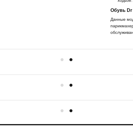
ходьбе.
Обувь Dr
Данные мод
парикмахер
обслуживан