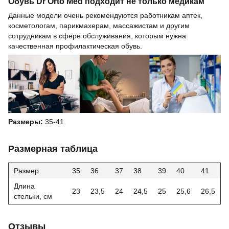
Обувь Dr Orto Med подходит не только медикам
Данные модели очень рекомендуются работникам аптек,
косметологам, парикмахерам, массажистам и другим
сотрудникам в сфере обслуживания, которым нужна
качественная профилактическая обувь.
Размеры:
35-41.
Размерная таблица
Размер
35
36
37
38
39
40
41
Длина
23
23,5
24
24,5
25
25,6
26,5
стельки, см
Отзывы