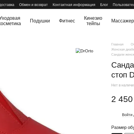
доставка
Обмен и возврат
Контактная информация
Блог
Пользовате
Уходовая
Кинезио
Подушки
Фитнес
Массаже
косметика
тейпы
Главная
О
Женская диабе
Сандали женск
Санда
стоп 
Нет в налич
2 450
Войти
%
Размер об