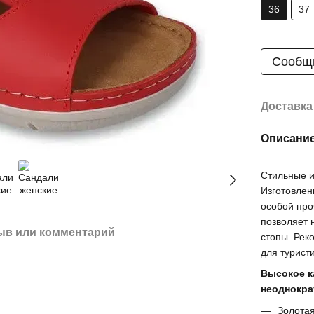
36
37
Сообщи
Доставка
Описани
Стильные и
Изготовлен
особой про
позволяет 
ыв или комментарий
стопы. Рек
для турист
Высокое к
неоднокра
Золота