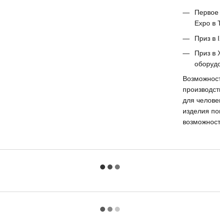
Первое 
Expo в 
Приз в 
Приз в 
оборудо
Возможност
производст
для челове
изделия по
возможност