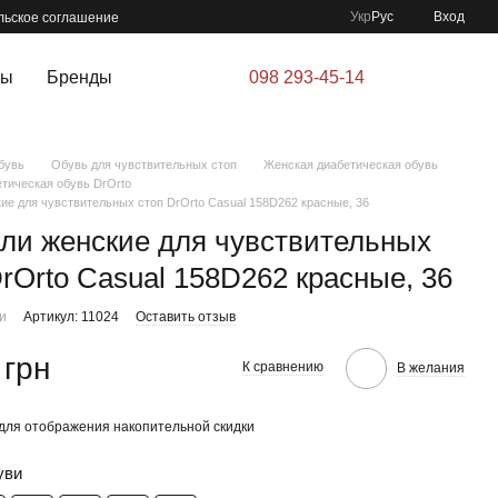
Укр
Рус
Вход
льское соглашение
ры
Бренды
098 293-45-14
бувь
Обувь для чувствительных стоп
Женская диабетическая обувь
тическая обувь DrOrto
ие для чувствительных стоп DrOrto Casual 158D262 красные, 36
ли женские для чувствительных
DrOrto Casual 158D262 красные, 36
ии
Артикул: 11024
Оставить отзыв
 грн
К сравнению
В желания
для отображения накопительной скидки
уви