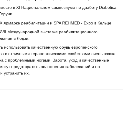
место в XI Национальном симпозиуме по диабету Diabetica
Торуни;
IX ярмарке реабилитации и SPA REHMED - Expo в Кельце;
XVII Международной выставке реабилитационного
вания в Лодзи.
ь использовать качественную обувь европейского
ва с отличными терапевтическими свойствами очень важна
ка с проблемными ногами. Забота, уход и качественные
могут предотвратить осложнения заболеваний и по
и устранить их.