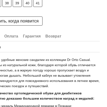
38
39
40
41
ть, когда появится
Оплата
Гарантия
Возврат
е
 удобные женские сандалии из коллекции Dr Orto Casual.
ы из натуральной кожи, благодаря которой обувь отличается
чностью, а в жаркую погоду хорошо пропускает воздух и
ногам дышать. Небольшой каблук не вызывает утомления
омендуются для повседневного использования в летнее время,
ических поездок и путешествий.
ачество ортопедической обуви для диабетиков
тно доказано большим количеством наград и медалей:
я медаль Международной ярмарки в Познани;