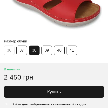
Размер обуви
36
37
38
39
40
41
В наличии
2 450 грн
Купить
Войти
для отображения накопительной скидки
%