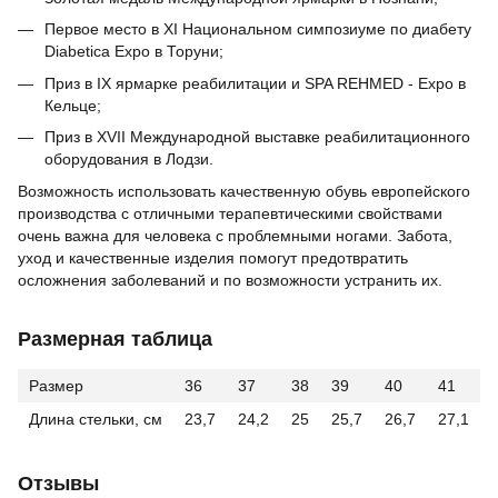
Первое место в XI Национальном симпозиуме по диабету
Diabetica Expo в Торуни;
Приз в IX ярмарке реабилитации и SPA REHMED - Expo в
Кельце;
Приз в XVII Международной выставке реабилитационного
оборудования в Лодзи.
Возможность использовать качественную обувь европейского
производства с отличными терапевтическими свойствами
очень важна для человека с проблемными ногами. Забота,
уход и качественные изделия помогут предотвратить
осложнения заболеваний и по возможности устранить их.
Размерная таблица
Размер
36
37
38
39
40
41
Длина стельки, см
23,7
24,2
25
25,7
26,7
27,1
Отзывы