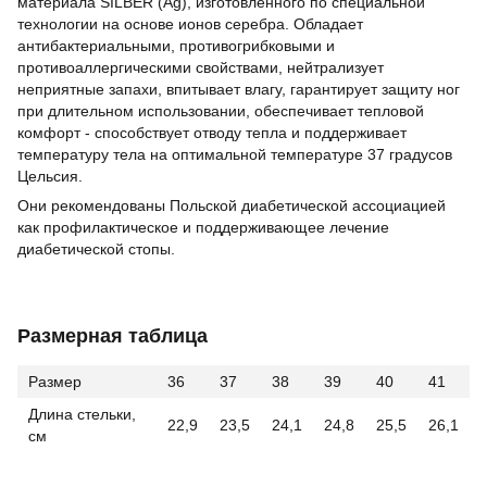
материала SILBER (Ag), изготовленного по специальной
технологии на основе ионов серебра. Обладает
антибактериальными, противогрибковыми и
противоаллергическими свойствами, нейтрализует
неприятные запахи, впитывает влагу, гарантирует защиту ног
при длительном использовании, обеспечивает тепловой
комфорт - способствует отводу тепла и поддерживает
температуру тела на оптимальной температуре 37 градусов
Цельсия.
Они рекомендованы Польской диабетической ассоциацией
как профилактическое и поддерживающее лечение
диабетической стопы.
Размерная таблица
Размер
36
37
38
39
40
41
Длина стельки,
22,9
23,5
24,1
24,8
25,5
26,1
см