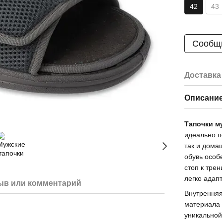
42
43
Сообщи
Доставка
Описани
Тапочки м
идеально п
так и дома
обувь особ
стоп к тре
легко адап
ыв или комментарий
Внутренняя
материала 
уникальной