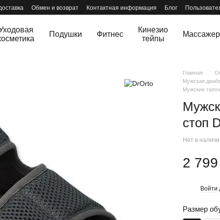
доставка
Обмен и возврат
Контактная информация
Блог
Пользовате
Уходовая
Кинезио
Подушки
Фитнес
Массаже
косметика
тейпы
Главная
О
Мужская диабе
Мужские тапоч
Мужск
стоп 
Нет в налич
2 799
Войти
%
Размер об