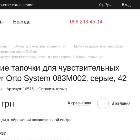
Укр
Рус
Вход
льское соглашение
ры
Бренды
098 293-45-14
бувь
Обувь для чувствительных стоп
Мужская диабетическая обувь
тическая обувь DrOrto
ки для чувствительных стоп Dr Orto System 083M002, серые, 42
ие тапочки для чувствительных
Dr Orto System 083M002, серые, 42
ии
Артикул: 10575
Оставить отзыв
 грн
К сравнению
В желания
для отображения накопительной скидки
уви