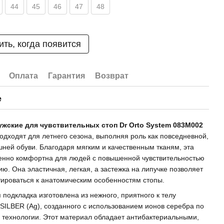
44
45
46
47
48
ть, когда появится
Оплата
Гарантия
Возврат
е
ужские для чувствительных стоп Dr Orto System 083M002
одходят для летнего сезона, выполняя роль как повседневной,
шней обуви. Благодаря мягким и качественным тканям, эта
енно комфортна для людей с повышенной чувствительностью
нию. Она эластичная, легкая, а застежка на липучке позволяет
тироваться к анатомическим особенностям стопы.
 подкладка изготовлена из нежного, приятного к телу
SILBER (Ag), созданного с использованием ионов серебра по
 технологии. Этот материал обладает антибактериальными,