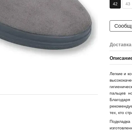
42
43
Сообщи
Доставка
Описани
Легкие и к
высокока
гигиениче
пальцев н
Благодаря
рекоменду
тех, кто с
Подкладка
изготовле