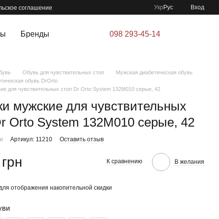
Укр
Рус
Вход
льское соглашение
ры
Бренды
098 293-45-14
бувь
Обувь для чувствительных стоп
Мужская диабетическая обувь
тическая обувь DrOrto
ие для чувствительных стоп Dr Orto System 132M010 серые, 42
ки мужские для чувствительных
Dr Orto System 132M010 серые, 42
ии
Артикул: 11210
Оставить отзыв
 грн
К сравнению
В желания
для отображения накопительной скидки
уви