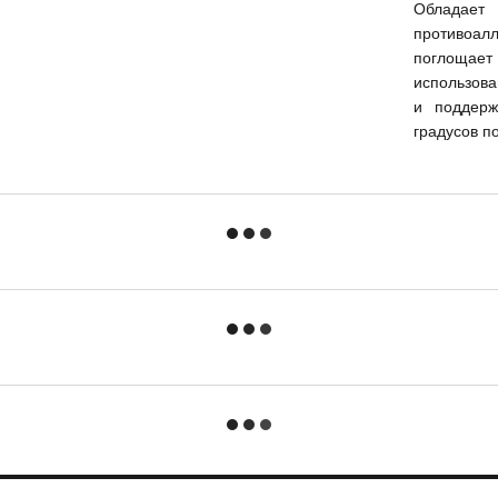
Обладае
противоал
поглощает
использова
и поддерж
градусов п