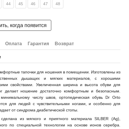
44
45
46
47
48
ть, когда появится
Оплата
Гарантия
Возврат
е
омфортные тапочки для ношения в помещении. Изготовлены из
чественных дышащих и мягких материалов, с хорошими
скими свойствами. Увеличенная ширина и высота обуви для
ог делает ношение достаточно комфортным и безопасным.
 минимальному числу швов, ортопедическая обувь Dr Orto
ется для людей с чувствительными ногами, и особенно для
традает от синдрома диабетической стопы.
 сделана из мягкого и приятного материала SILBER (Ag),
нного по специальной технологии на основе ионов серебра.