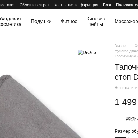
доставка
Обмен и возврат
Контактная информация
Блог
Пользовате
Уходовая
Кинезио
Подушки
Фитнес
Массаже
косметика
тейпы
Главная
О
Мужская диабе
Тапочки мужск
Тапоч
стоп 
Нет в налич
1 499
Войти
%
Размер об