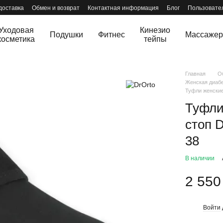
доставка
Обмен и возврат
Контактная информация
Блог
Пользовате
Уходовая
Кинезио
Подушки
Фитнес
Массаже
косметика
тейпы
Главная
О
Женская диабе
Туфли женские
Туфли
стоп 
38
В наличии
2 550
Войти
%