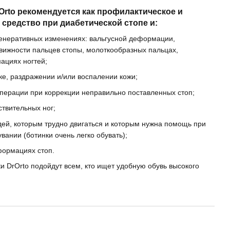
Orto рекомендуется как профилактическое и
 средство при диабетической стопе и:
генеративных изменениях: вальгусной деформации,
вижности пальцев стопы, молоткообразных пальцах,
ациях ногтей;
ке, раздражении и/или воспалении кожи;
перации при коррекции неправильно поставленных стоп;
ствительных ног;
ей, которым трудно двигаться и которым нужна помощь при
вании (ботинки очень легко обувать);
формациях стоп.
и DrOrto подойдут всем, кто ищет удобную обувь высокого