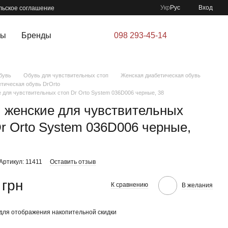
Укр
Рус
Вход
льское соглашение
ры
Бренды
098 293-45-14
бувь
Обувь для чувствительных стоп
Женская диабетическая обувь
тическая обувь DrOrto
 для чувствительных стоп Dr Orto System 036D006 черные, 38
 женские для чувствительных
Dr Orto System 036D006 черные,
Артикул: 11411
Оставить отзыв
 грн
К сравнению
В желания
для отображения накопительной скидки