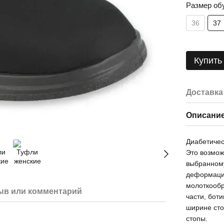
Размер об
36
37
Купить
Доставка
Описани
Диабетичес
Это возмож
выбранному
деформацие
молоткообр
ыв или комментарий
части, бот
ширине сто
стопы.