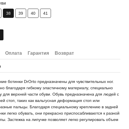
уви
38
39
40
41
Оплата
Гарантия
Возврат
е
кие ботинки DrOrto предназначены для чувствительных ног.
но благодаря гибкому эластичному материалу, специально
 для верхней части обуви. Обувь предназначена для людей с
й стоп, таких как вальгусная деформация стоп или
азные пальцы. Благодаря специальному креплению в задней
инки легко обувать, они прекрасно приспосабливаются к разной
пы. Застежка на липучке позволяет легко регулировать объем