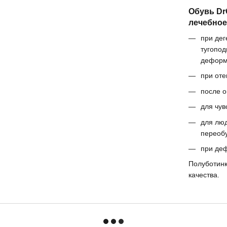
Обувь Dr
лечебное
при де
тугопод
деформ
при оте
после о
для чув
для люд
переобу
при де
Полуботинк
качества.