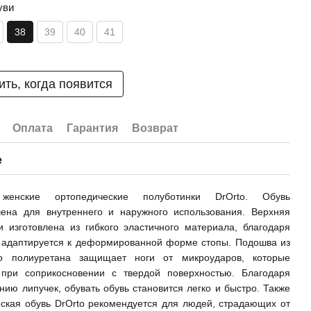
уви
38
39
40
41
ть, когда появится
Оплата
Гарантия
Возврат
е
женские ортопедические полуботинки DrOrto. Обувь
чена для внутреннего и наружного использования. Верхняя
и изготовлена из гибкого эластичного материала, благодаря
о адаптируется к деформированной форме стопы. Подошва из
го полиуретана защищает ноги от микроударов, которые
 при соприкосновении с твердой поверхностью. Благодаря
нию липучек, обувать обувь становится легко и быстро. Также
ская обувь DrOrto рекомендуется для людей, страдающих от