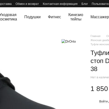
доставка
Обмен и возврат
Контактная информация
Блог
Пользовате
Уходовая
Кинезио
Подушки
Фитнес
Массаже
косметика
тейпы
Главная
О
Женская диабе
Туфли женские
Туфли
стоп 
38
Нет в налич
1 850
Войти
%