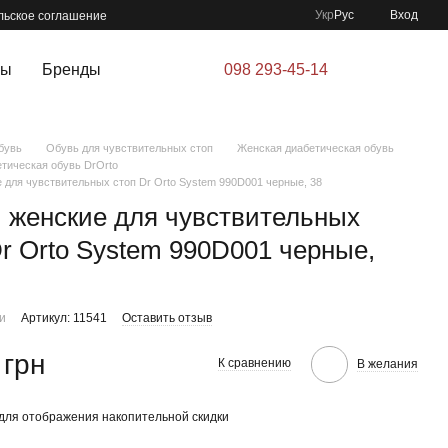
Укр
Рус
Вход
льское соглашение
ры
Бренды
098 293-45-14
бувь
Обувь для чувствительных стоп
Женская диабетическая обувь
тическая обувь DrOrto
 для чувствительных стоп Dr Orto System 990D001 черные, 38
 женские для чувствительных
Dr Orto System 990D001 черные,
ии
Артикул: 11541
Оставить отзыв
 грн
К сравнению
В желания
для отображения накопительной скидки