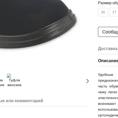
Размер об
36
37
Сообщи
Доставка
Описани
Удобные 
предназна
часть обув
чему легк
эластично
ыв или комментарий
возникают
использова
ортопедиче