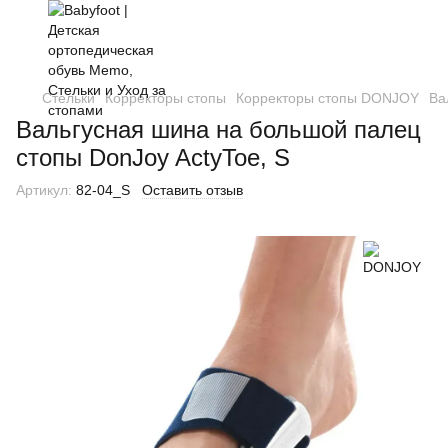
Стельки
Корректоры стопы
Корректоры стопы DONJOY
Ва
Вальгусная шина на большой палец
стопы DonJoy ActyToe, S
Артикул:
82-04_S
Оставить отзыв