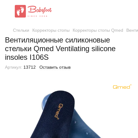
Стельки
Корректоры стопы
Корректоры стопы Qmed
Венти
Вентиляционные силиконовые
стельки Qmed Ventilating silicone
insoles I106S
Артикул:
13712
Оставить отзыв