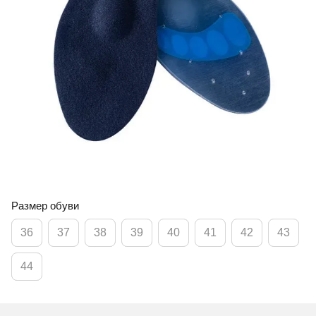
Размер обуви
36
37
38
39
40
41
42
43
44