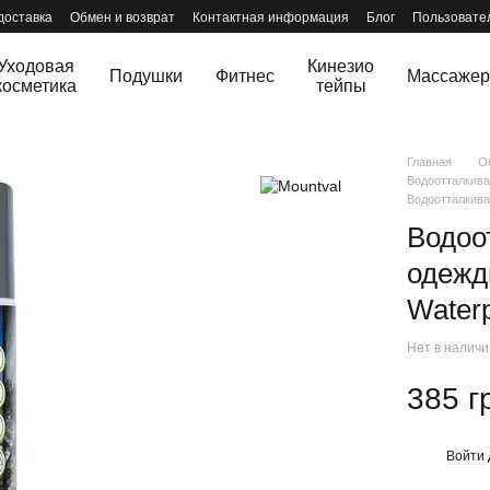
доставка
Обмен и возврат
Контактная информация
Блог
Пользовате
Уходовая
Кинезио
Подушки
Фитнес
Массаже
косметика
тейпы
Главная
О
Водоотталкива
Водоотталкива
Водоо
одежд
Waterp
Нет в налич
385 г
Войти
%