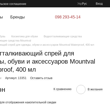
Укр
Рус
Вход
льское соглашение
ры
Бренды
098 293-45-14
бувь
Косметика для обуви
Водоотталкивающие средства
ющие средства Mountval
ющий спрей для одежды, обуви и аксессуаров Mountval Waterproof, 400 мл
тталкивающий спрей для
ы, обуви и аксессуаров Mountval
roof, 400 мл
ии
Артикул: 13351
Оставить отзыв
рн
К сравнению
В желания
для отображения накопительной скидки