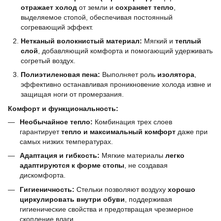
отражает холод
от земли и
сохраняет тепло
,
выделяемое стопой, обеспечивая постоянный
согревающий эффект.
Нетканый волокнистый материал:
Мягкий и
теплый
слой
, добавляющий комфорта и помогающий удерживать
согретый воздух.
Полиэтиленовая пена:
Выполняет роль
изолятора
,
эффективно останавливая проникновение холода извне и
защищая ноги от промерзания.
Комфорт и функциональность:
Необычайное тепло:
Комбинация трех слоев
гарантирует
тепло и максимальный комфорт
даже при
самых низких температурах.
Адаптация и гибкость:
Мягкие материалы
легко
адаптируются к форме стопы
, не создавая
дискомфорта.
Гигиеничность:
Стельки позволяют воздуху
хорошо
циркулировать внутри обуви
, поддерживая
гигиенические свойства и предотвращая чрезмерное
скопление влаги.