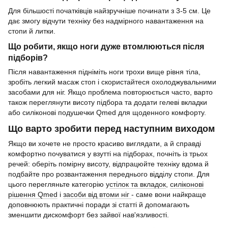
Для більшості початківців найзручніше починати з 3-5 см. Це
дає змогу відчути техніку без надмірного навантаження на
стопи й литки.
Що робити, якщо ноги дуже втомлюються після
підборів?
Після навантаження підніміть ноги трохи вище рівня тіла,
зробіть легкий масаж стоп і скористайтеся охолоджувальними
засобами для ніг. Якщо проблема повторюється часто, варто
також переглянути висоту підбора та додати гелеві вкладки
або силіконові подушечки Qmed для щоденного комфорту.
Що варто зробити перед наступним виходом
Якщо ви хочете не просто красиво виглядати, а й справді
комфортно почуватися у взутті на підборах, почніть із трьох
речей: оберіть помірну висоту, відпрацюйте техніку вдома й
подбайте про розвантаження переднього відділу стопи. Для
цього перегляньте категорію у
стілок та вкладок
,
силіконові
рішення Qmed
і
засоби від втоми ніг
- саме вони найкраще
доповнюють практичні поради зі статті й допомагають
зменшити дискомфорт без зайвої нав'язливості.