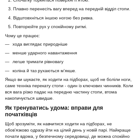
Плавно перенесіть вагу вперед на передній відділ стопи.
Відштовхніться іншою ногою без ривка.
Повторюйте рух у спокійному ритмі.
Чому це працює:
хода виглядає природніше
менше ударного навантаження
легше тримати рівновагу
коліна й таз рухаються м'якше.
Якщо ви шукаєте, як ходити на підборах, щоб не боліли ноги,
саме техніка перекату стопи - один із ключових чинників. Коли
вся вага різко падає на передню частину стопи, втома
накопичується швидше.
Як тренуватись удома: вправи для
початківців
Щоб зрозуміти, як навчитися ходити на підборах, не
обов'язково одразу йти на цілий день у новій парі. Найкраще
почати вдома, у безпечному середовищі, де можна спокійно