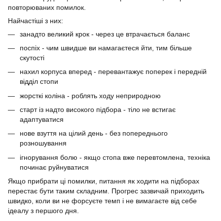
повторюваних помилок.
Найчастіші з них:
занадто великий крок - через це втрачається баланс
поспіх - чим швидше ви намагаєтеся йти, тим більше
скутості
нахил корпуса вперед - перевантажує поперек і передній
відділ стопи
жорсткі коліна - роблять ходу неприродною
старт із надто високого підбора - тіло не встигає
адаптуватися
нове взуття на цілий день - без попереднього
розношування
ігнорування болю - якщо стопа вже перевтомлена, техніка
починає руйнуватися
Якщо прибрати ці помилки, питання як ходити на підборах
перестає бути таким складним. Прогрес зазвичай приходить
швидко, коли ви не форсуєте темп і не вимагаєте від себе
ідеалу з першого дня.