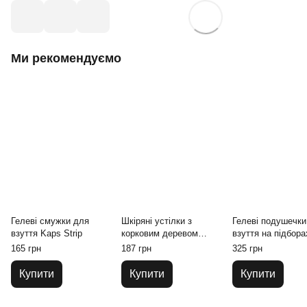
Ми рекомендуємо
Гелеві смужки для
Шкіряні устілки з
Гелеві подушечки
взуття Kaps Strip
корковим деревом
взуття на підбора
Kaps Leather Cork
FootMate G031
165 грн
187 грн
325 грн
Купити
Купити
Купити