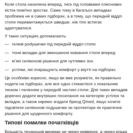
Коли стопа нахилена вперед, тиск під головками плеснових
кісток помітно зростає. Саме тому в багатьох випадках
проблема не в самих підборах, а в тому, що передній відділ
стопи перевантажується швидше, ніж тіло встигає
адаптуватися.
У таких ситуаціях допомагають:
гелеві podушечки під передній відділ стопи
тонкі вкладки для зменшення ковзання стопи вперед
м'які силіконові рішення для чутливих зон
устілки, які покращують комфорт у взутті на підборах.
Це особливо корисно, якщо ви вже розумієте, як правильно
ходити на підборах, але все одно стикаєтеся з локальним
тиском і печінням у передній частині стопи. Для таких випадків
доречно додати внутрішнє посилання на категорію устілок та
вкладок, а також окремо згадати бренд Qmed, якщо хочете
підсвітити силіконові подушечки чи протектори як практичне
рішення для щоденного комфорту.
Типові помилки початківців
Більшість труднощів виникає не через невміння, а через кілька