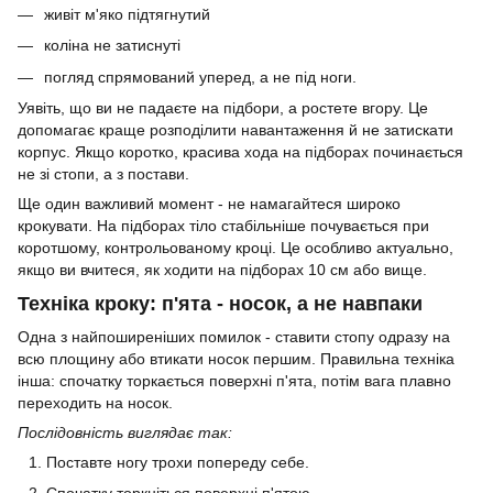
живіт м'яко підтягнутий
коліна не затиснуті
погляд спрямований уперед, а не під ноги.
Уявіть, що ви не падаєте на підбори, а ростете вгору. Це
допомагає краще розподілити навантаження й не затискати
корпус. Якщо коротко, красива хода на підборах починається
не зі стопи, а з постави.
Ще один важливий момент - не намагайтеся широко
крокувати. На підборах тіло стабільніше почувається при
коротшому, контрольованому кроці. Це особливо актуально,
якщо ви вчитеся, як ходити на підборах 10 см або вище.
Техніка кроку: п'ята - носок, а не навпаки
Одна з найпоширеніших помилок - ставити стопу одразу на
всю площину або втикати носок першим. Правильна техніка
інша: спочатку торкається поверхні п'ята, потім вага плавно
переходить на носок.
Послідовність виглядає так:
Поставте ногу трохи попереду себе.
Спочатку торкніться поверхні п'ятою.