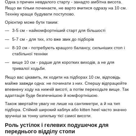
Одна з причин невдалого старту - занадто амбітна висота.
Якщо ви тільки починаєте, не варто вчитися одразу на 10 см.
Техніку краще будувати поступово.
Орієнтир може бути таким:
3-5 см - найкомфортніший старт для більшості
5-7 см - для тих, хто вже звик до підборів
8-10 см - потребують кращого балансу, сильніших стоп і
стабільної техніки
вище 10 см - радше для коротких виходів, а не для
тривалої ходьби.
Якщо вас цікавить, як ходити на підборах 10 см, відповідь
майже завжди одна: не починати з них. Спершу відпрацюйте
впевнену ходу на нижчій висоті, а потім переходьте вище. Так
адаптація буде безпечнішою й комфортнішою.
Також звертайте увагу не лише на сантиметри, а й на тип
підбора. Стійкий широкий каблук або kitten heel часто значно
зручніші за тонку шпильку тієї самої висоти.
Роль устілок і гелевих подушечок для
переднього відділу стопи