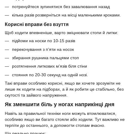
потренуйтеся зупинятися без завалювання назад
кілька разів розверніться на місці маленькими кроками.
Корисні вправи без взуття
Щоб ходити впевненіше, варто зміцнювати стопи й литки:
підйоми на носки по 10-15 разів
перекочування з п'яти на носок
збирання рушника пальцями стоп
розтягнення литкових м'язів біля стіни
стояння по 20-30 секунд на одній нозі.
Такі вправи особливо корисні, якщо ви хочете зрозуміти не
лише як ходити на підборах, а й як робити це стабільно, без
скутості та зайвого напруження.
Як зменшити біль у ногах наприкінці дня
Навіть за правильної техніки ноги можуть втомлюватися,
особливо якщо ви багато стояли або ходили. Тут важливо не
терпіти до останнього, а допомогти стопам вчасно.
Що реально працює: