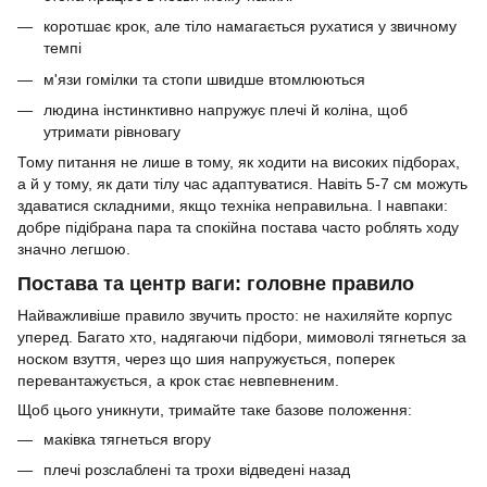
коротшає крок, але тіло намагається рухатися у звичному
темпі
м'язи гомілки та стопи швидше втомлюються
людина інстинктивно напружує плечі й коліна, щоб
утримати рівновагу
Тому питання не лише в тому, як ходити на високих підборах,
а й у тому, як дати тілу час адаптуватися. Навіть 5-7 см можуть
здаватися складними, якщо техніка неправильна. І навпаки:
добре підібрана пара та спокійна постава часто роблять ходу
значно легшою.
Постава та центр ваги: головне правило
Найважливіше правило звучить просто: не нахиляйте корпус
уперед. Багато хто, надягаючи підбори, мимоволі тягнеться за
носком взуття, через що шия напружується, поперек
перевантажується, а крок стає невпевненим.
Щоб цього уникнути, тримайте таке базове положення:
маківка тягнеться вгору
плечі розслаблені та трохи відведені назад