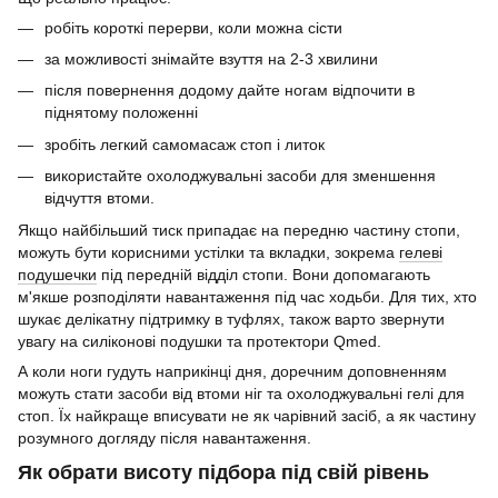
робіть короткі перерви, коли можна сісти
за можливості знімайте взуття на 2-3 хвилини
після повернення додому дайте ногам відпочити в
піднятому положенні
зробіть легкий самомасаж стоп і литок
використайте охолоджувальні засоби для зменшення
відчуття втоми.
Якщо найбільший тиск припадає на передню частину стопи,
можуть бути корисними устілки та вкладки, зокрема
гелеві
подушечки
під передній відділ стопи. Вони допомагають
м'якше розподіляти навантаження під час ходьби. Для тих, хто
шукає делікатну підтримку в туфлях, також варто звернути
увагу на силіконові подушки та протектори Qmed.
А коли ноги гудуть наприкінці дня, доречним доповненням
можуть стати засоби від втоми ніг та охолоджувальні гелі для
стоп. Їх найкраще вписувати не як чарівний засіб, а як частину
розумного догляду після навантаження.
Як обрати висоту підбора під свій рівень