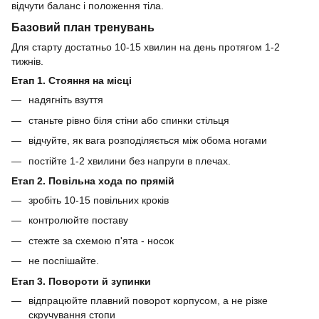
відчути баланс і положення тіла.
Базовий план тренувань
Для старту достатньо 10-15 хвилин на день протягом 1-2
тижнів.
Етап 1. Стояння на місці
надягніть взуття
станьте рівно біля стіни або спинки стільця
відчуйте, як вага розподіляється між обома ногами
постійте 1-2 хвилини без напруги в плечах.
Етап 2. Повільна хода по прямій
зробіть 10-15 повільних кроків
контролюйте поставу
стежте за схемою п'ята - носок
не поспішайте.
Етап 3. Повороти й зупинки
відпрацюйте плавний поворот корпусом, а не різке
скручування стопи