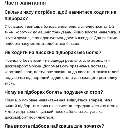
Часті запитання
Скільки часу потрібно, щоб навчитися ходити на
підборах?
У більшості випадків базова впевненість з'являється за 1-2
тижні коротких домашніх тренувань. Якщо висота невелика, а
взуття зручне, тіло адаптується досить швидко. Для високих
підборів часу може знадобитися більше.
Як ходити на високих підборах без болю?
Повністю без втоми - не завжди реально, але зменшити
дискомфорт можна. Допомагають правильна постава,
коротший крок, поступове звикання до висоти, а також гелеві
подушечки під передній відділ стопи для кращого розподілу
тиску.
Чому на підборах болять подушечки стоп?
Тому що основне навантаження зміщується вперед. Чим
вищий підбор, тим сильніше тиск на передню частину стопи.
Якщо додатково є вузький носок або слизька устілка,
дискомфорт посилюється.
Яка висота підбора найкраща для початку?