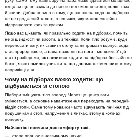
руху. Саме тому навіть зручна пара може здаватися складною,
якщо ви ще не звикли до нового положення стопи, колін, таза
й спини. Добра новина в тому, що впевнена хода на підборах -
це не вроджений талант, а навичка, яку можна спокійно
відпрацювати крок за кроком.
Якщо вас цікавить, як правильно ходити на підборах, почніть
не зі швидкості чи висоти, а з техніки. Коли тіло розуміє, куди
переносити вагу, як ставити стопу та як тримати корпус, хода
стає природнішою, а навантаження на ноги - меншим. У цій
статті розберемо, як навчитися ходити на підборах без зайвого
болю, яких помилок уникати та що допомагає зменшити втому
наприкінці дня.
Чому на підборах важко ходити: що
відбувається зі стопою
Підбори зміщують тіло вперед. Через це центр ваги
змінюється, а основне навантаження переходить на передній
відділ стопи. Саме тому новачки часто відчувають печіння під
подушечками стоп, напруження в литках, втому в колінах і
попереку.
Найчастіші причини дискомфорту такі:
стопа працює в незвичному нахилі