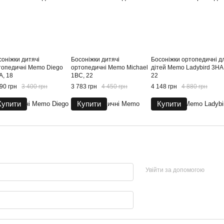
соніжки дитячі
Босоніжки дитячі
Босоніжки ортопедичні д
топедичні Memo Diego
ортопедичні Memo Michael
дітей Memo Ladybird 3HA
A, 18
1BC, 22
22
90 грн
3 400 грн
3 783 грн
4 450 грн
4 148 грн
4 880 грн
Купити
Купити
Купити
Увійти за допомогою