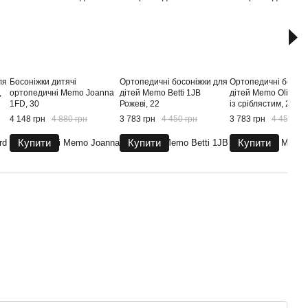
ля
Босоніжки дитячі
Ортопедичні босоніжки для
Ортопедичні босоні
,
ортопедичні Memo Joanna
дітей Memo Betti 1JB
дітей Memo Olivia 3
1FD, 30
Рожеві, 22
із сріблястим, 22
4 148 грн
4 880 грн
3 783 грн
4 450 грн
3 783 грн
4 450 грн
Купити
Купити
Купити