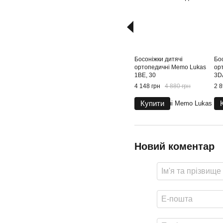
Босоніжки дитячі
Бо
ортопедичні Memo Lukas
ор
1BE, 30
3D
4 148 грн
4 880 грн
2 8
Купити
Новий коментар