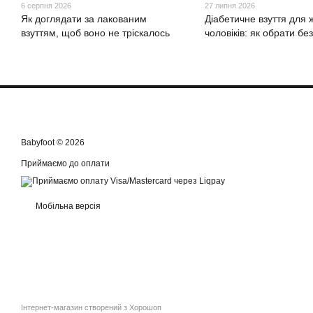
6 серпня 2026
27 липня 2026
Як доглядати за лакованим
Діабетичне взуття для ж
взуттям, щоб воно не тріскалось
чоловіків: як обрати бе
Babyfoot © 2026
Приймаємо до оплати
Мобільна версія
Інтернет-магазин створений з Хорошоп