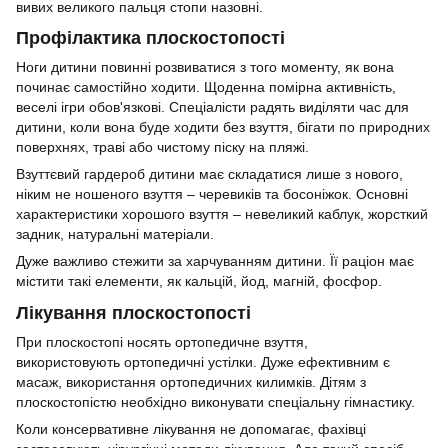
вивих великого пальця стопи назовні.
Профілактика плоскостопості
Ноги дитини повинні розвиватися з того моменту, як вона
починає самостійно ходити. Щоденна помірна активність,
веселі ігри обов'язкові. Спеціалісти радять виділяти час для
дитини, коли вона буде ходити без взуття, бігати по природних
поверхнях, траві або чистому піску на пляжі.
Взуттєвий гардероб дитини має складатися лише з нового,
ніким не ношеного взуття – черевиків та босоніжок. Основні
характеристики хорошого взуття – невеликий каблук, жорсткий
задник, натуральні матеріали.
Дуже важливо стежити за харчуванням дитини. Її раціон має
містити такі елементи, як кальцій, йод, магній, фосфор.
Лікування плоскостопості
При плоскостопі носять ортопедичне взуття,
використовують ортопедичні устілки. Дуже ефективним є
масаж, використання ортопедичних килимків. Дітям з
плоскостопістю необхідно виконувати спеціальну гімнастику.
Коли консервативне лікування не допомагає, фахівці