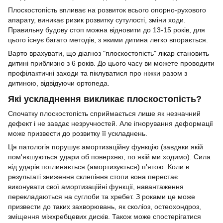
Плоскостопість впливає на розвиток всього опорно-рухового
апарату, виникає ризик розвитку сутулості, зміни ходи.
Правильну будову стоп можна відновити до 13-15 років, для
цього існує багато методів, з якими дитина легко впорається.
Варто врахувати, що діагноз "плоскостопість" лікар становить
дитині приблизно з 6 років. До цього часу ви можете проводити
профілактичні заходи та піклуватися про ніжки разом з
дитиною, відвідуючи ортопеда.
Які ускладнення викликає плоскостопість?
Спочатку плоскостопість сприймається лише як незначний
дефект і не завдає незручностей. Але ігнорування деформації
може призвести до розвитку її ускладнень.
Ця патологія порушує амортизаційну функцію (завдяки якій
пом'якшуються удари об поверхню, по якій ми ходимо). Сила
від ударів поглинається (амортизується) п'ятою. Коли в
результаті зниження склепіння стопи вона перестає
виконувати свої амортизаційні функції, навантаження
перекладаються на суглоби та хребет. З роками це може
призвести до таких захворювань, як сколіоз, остеохондроз,
зміщення міжхребцевих дисків. Також може спостерігатися