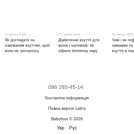
6 серпня 2026
27 липня 2026
16 липня 2026
Як доглядати за
Діабетичне взуття для
Чим і як по
лакованим взуттям, щоб
жінок і чоловіків: як
замшеве та
воно не тріскалось
обрати безпечну пару
взуття в ін
098 293-45-14
Контактна інформація
Повна версія сайту
Babyfoot © 2026
Укр
Рус