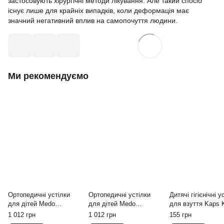
застосовують хірургічні методи лікування. Але такий спосіб
існує лише для крайніх випадків, коли деформація має
значний негативний вплив на самопочуття людини.
Ми рекомендуємо
Ортопедичні устілки
Ортопедичні устілки
Дитячі гігієнічні у
для дітей Medo
для дітей Medo
для взуття Kaps 
Spanntec 25/26
Spanntec 23/24
Frotte
1 012 грн
1 012 грн
155 грн