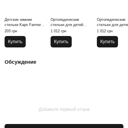
Детские зимние
Ортопедические
Ортопедические
стельки Kaps Farmer
стельки для детей
стельки для дете
(для вырезания)
Medo Spanntec 27/28
Medo Spanntec 25
203 грн
1 012 грн
1 012 грн
Купить
Купить
Купить
Обсуждение
Добавьте первый отзыв