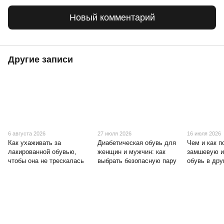
Новый комментарий
Другие записи
6 августа 2026
27 июля 2026
16 июля 2026
Как ухаживать за
Диабетическая обувь для
Чем и как п
лакированной обувью,
женщин и мужчин: как
замшевую и
чтобы она не трескалась
выбрать безопасную пару
обувь в дру