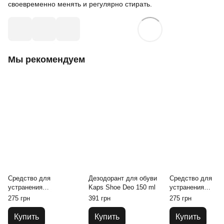
своевременно менять и регулярно стирать.
Мы рекомендуем
Средство для
Дезодорант для обуви
Средство для
устранения
Kaps Shoe Deo 150 ml
устранения
неприятного запаха
неприятного запа
275 грн
391 грн
275 грн
Kaps Odour Eliminator
Kaps Odour Elimin
100 ml Апельсин
100 ml Грейпфрут
Купить
Купить
Купить