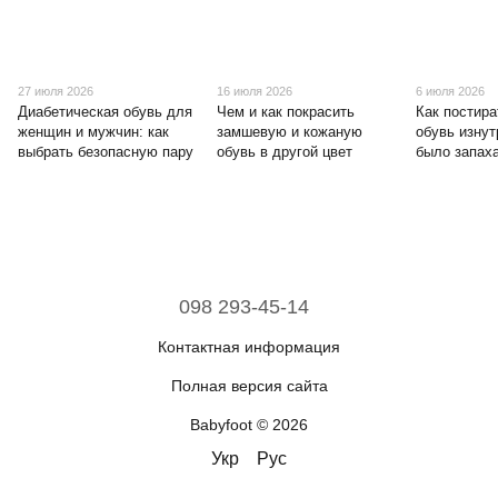
27 июля 2026
16 июля 2026
6 июля 2026
Диабетическая обувь для
Чем и как покрасить
Как постира
женщин и мужчин: как
замшевую и кожаную
обувь изнут
выбрать безопасную пару
обувь в другой цвет
было запах
098 293-45-14
Контактная информация
Полная версия сайта
Babyfoot © 2026
Укр
Рус