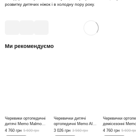
розвитку дитячих ніжок і в холодну пору року.
Ми рекомендуємо
Черевики ортопедичні
Черевички дитячі
Черевички ортопе
дитячі Memo Malmo
ортопедичні Memo Alvin
демісезонні Mem
1BF Сірі, 22
3BE Коричневі, 19
Malmo 1FD Коричн
4 760 грн
3 026 грн
4 760 грн
5 600 грн
3 560 грн
5 600 гр
22