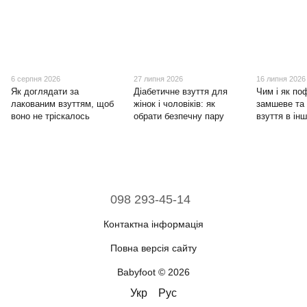
6 серпня 2026
27 липня 2026
16 липня 2026
Як доглядати за
Діабетичне взуття для
Чим і як по
лакованим взуттям, щоб
жінок і чоловіків: як
замшеве та
воно не тріскалось
обрати безпечну пару
взуття в ін
098 293-45-14
Контактна інформація
Повна версія сайту
Babyfoot © 2026
Укр
Рус