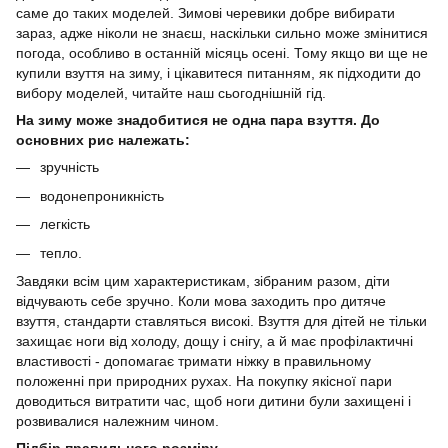
саме до таких моделей. Зимові черевики добре вибирати
зараз, адже ніколи не знаєш, наскільки сильно може змінитися
погода, особливо в останній місяць осені. Тому якщо ви ще не
купили взуття на зиму, і цікавитеся питанням, як підходити до
вибору моделей, читайте наш сьогоднішній гід.
На зиму може знадобитися не одна пара взуття. До
основних рис належать:
зручність
водонепроникність
легкість
тепло.
Завдяки всім цим характеристикам, зібраним разом, діти
відчувають себе зручно. Коли мова заходить про дитяче
взуття, стандарти ставляться високі. Взуття для дітей не тільки
захищає ноги від холоду, дощу і снігу, а й має профілактичні
властивості - допомагає тримати ніжку в правильному
положенні при природних рухах. На покупку якісної пари
доводиться витратити час, щоб ноги дитини були захищені і
розвивалися належним чином.
Підбір правильного розміру