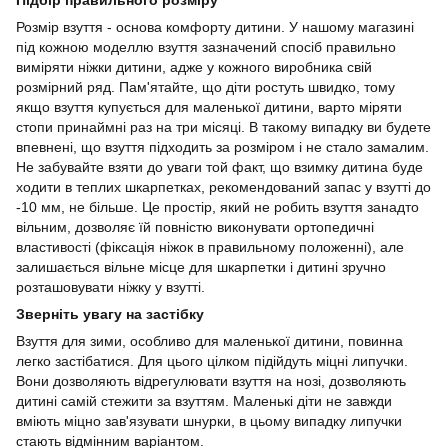
Розмір взуття - основа комфорту дитини. У нашому магазині
під кожною моделлю взуття зазначений спосіб правильно
виміряти ніжки дитини, адже у кожного виробника свій
розмірний ряд. Пам'ятайте, що діти ростуть швидко, тому
якщо взуття купується для маленької дитини, варто міряти
стопи принаймні раз на три місяці. В такому випадку ви будете
впевнені, що взуття підходить за розміром і не стало замалим.
Не забувайте взяти до уваги той факт, що взимку дитина буде
ходити в теплих шкарпетках, рекомендований запас у взутті до
-10 мм, не більше. Це простір, який не робить взуття занадто
вільним, дозволяє їй повністю виконувати ортопедичні
властивості (фіксація ніжок в правильному положенні), але
залишається вільне місце для шкарпетки і дитині зручно
розташовувати ніжку у взутті.
Зверніть увагу на застібку
Взуття для зими, особливо для маленької дитини, повинна
легко застібатися. Для цього цілком підійдуть міцні липучки.
Вони дозволяють відрегулювати взуття на нозі, дозволяють
дитині самій стежити за взуттям. Маленькі діти не завжди
вміють міцно зав'язувати шнурки, в цьому випадку липучки
стають відмінним варіантом.