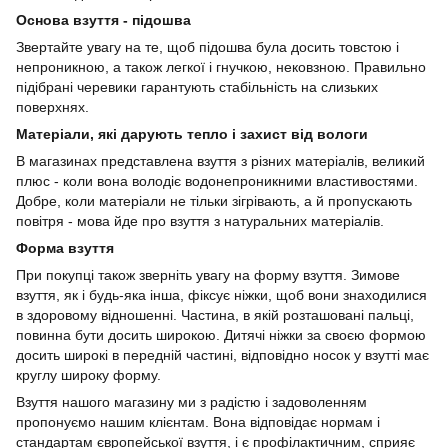
Основа взуття - підошва
Звертайте увагу на те, щоб підошва була досить товстою і
непроникною, а також легкої і гнучкою, нековзною. Правильно
підібрані черевики гарантують стабільність на слизьких
поверхнях.
Матеріали, які дарують тепло і захист від вологи
В магазинах представлена взуття з різних матеріалів, великий
плюс - коли вона володіє водонепроникними властивостями.
Добре, коли матеріали не тільки зігрівають, а й пропускають
повітря - мова йде про взуття з натуральних матеріалів.
Форма взуття
При покупці також зверніть увагу на форму взуття. Зимове
взуття, як і будь-яка інша, фіксує ніжки, щоб вони знаходилися
в здоровому відношенні. Частина, в якій розташовані пальці,
повинна бути досить широкою. Дитячі ніжки за своєю формою
досить широкі в передній частині, відповідно носок у взутті має
круглу широку форму.
Взуття нашого магазину ми з радістю і задоволенням
пропонуємо нашим клієнтам. Вона відповідає нормам і
стандартам європейської взуття, і є профілактичним, сприяє