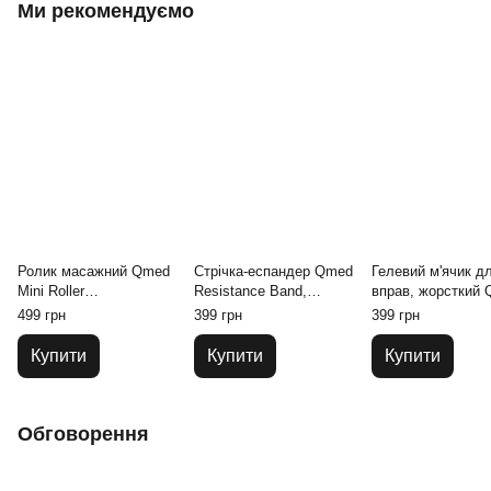
Ми рекомендуємо
Ролик масажний Qmed
Стрічка-еспандер Qmed
Гелевий м'ячик д
Mini Roller
Resistance Band,
вправ, жорсткий
помаранчевий
червона (опір 7-16 кг)
Gel Exercise Ball,
499 грн
399 грн
399 грн
Купити
Купити
Купити
Обговорення