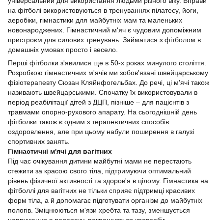
універсальний для використання людьми різного віку. Вправи
на фітболі використовуються в тренуваннях пілатесу, йоги,
аеробіки, гімнастики для майбутніх мам та маленьких
новонароджених. Гімнастичний м'яч є чудовим допоміжним
пристроєм для силових тренувань. Займатися з фітболом в
домашніх умовах просто і весело.
Перші фітболки з'явилися ще в 50-х роках минулого століття.
Розробкою гімнастичних м'ячів ми зобов'язані швейцарському
фізіотерапевту Сюзан Кляйнфогельбах. До речі, ці м'ячі також
називають швейцарськими. Спочатку їх використовували в
період реабілітації дітей з ДЦП, пізніше – для пацієнтів з
травмами опорно-рухового апарату. На сьогоднішній день
фітболки також є одним з терапевтичних способів
оздоровлення, але при цьому набули поширення в галузі
спортивних занять.
Гімнастичні м'ячі для вагітних
Під час очікування дитини майбутні мами не перестають
стежити за красою свого тіла, підтримуючи оптимальний
рівень фізичної активності та здоров'я в цілому. Гімнастика на
фітболлі для вагітних не тільки сприяє підтримці красивих
форм тіла, а й допомагає підготувати організм до майбутніх
пологів. Зміцнюються м'язи хребта та тазу, зменшується