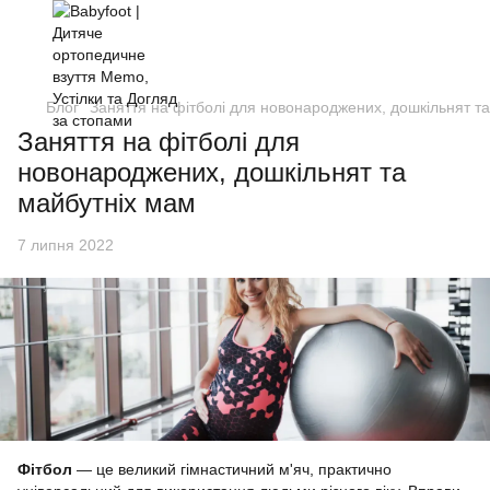
Блог
Заняття на фітболі для новонароджених, дошкільнят т
Заняття на фітболі для
новонароджених, дошкільнят та
майбутніх мам
7 липня 2022
Фітбол
— це великий гімнастичний м'яч, практично