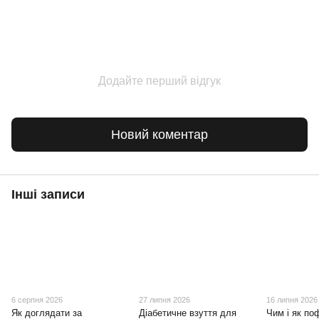
Додайте перший відгук
Новий коментар
Інші записи
6 серпня 2026
27 липня 2026
16 липня 2026
Як доглядати за
Діабетичне взуття для
Чим і як по