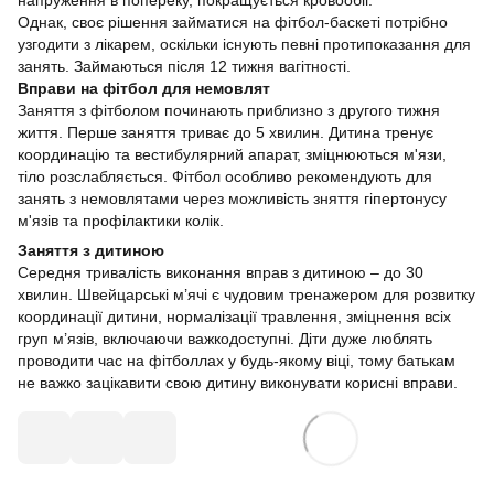
напруження в попереку, покращується кровообіг.
Однак, своє рішення займатися на фітбол-баскеті потрібно
узгодити з лікарем, оскільки існують певні протипоказання для
занять. Займаються після 12 тижня вагітності.
Вправи на фітбол для немовлят
Заняття з фітболом починають приблизно з другого тижня
життя. Перше заняття триває до 5 хвилин. Дитина тренує
координацію та вестибулярний апарат, зміцнюються м'язи,
тіло розслабляється. Фітбол особливо рекомендують для
занять з немовлятами через можливість зняття гіпертонусу
м'язів та профілактики колік.
Заняття з дитиною
Середня тривалість виконання вправ з дитиною – до 30
хвилин. Швейцарські м’ячі є чудовим тренажером для розвитку
координації дитини, нормалізації травлення, зміцнення всіх
груп м’язів, включаючи важкодоступні. Діти дуже люблять
проводити час на фітболлах у будь-якому віці, тому батькам
не важко зацікавити свою дитину виконувати корисні вправи.