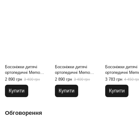
Босоніжки дитячі
Босоніжки дитячі
Босоніжки дитячі
ортопедичні Memo
ортопедичні Memo
ортопедичні Mem
Bambi 1DA, 18
Doris 3NA, 18
Agnes 3JE, 22
2 890 грн
2 890 грн
3 783 грн
3 400 грн
3 400 грн
4 450 гр
Купити
Купити
Купити
Обговорення