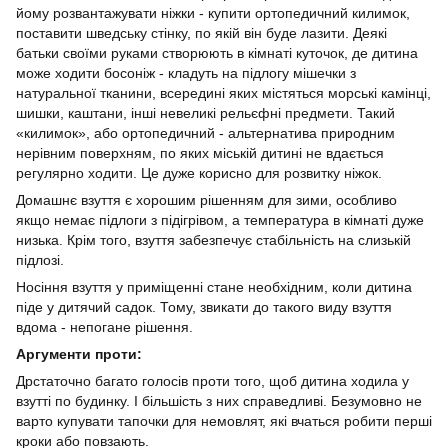
йому розвантажувати ніжки - купити ортопедичний килимок,
поставити шведську стінку, по якій він буде лазити. Деякі
батьки своїми руками створюють в кімнаті куточок, де дитина
може ходити босоніж - кладуть на підлогу мішечки з
натуральної тканини, всередині яких містяться морські камінці,
шишки, каштани, інші невеликі рельєфні предмети. Такий
«килимок», або ортопедичний - альтернатива природним
нерівним поверхням, по яких міській дитині не вдається
регулярно ходити. Це дуже корисно для розвитку ніжок.
Домашнє взуття є хорошим рішенням для зими, особливо
якщо немає підлоги з підігрівом, а температура в кімнаті дуже
низька. Крім того, взуття забезпечує стабільність на слизькій
підлозі.
Носіння взуття у приміщенні стане необхідним, коли дитина
піде у дитячий садок. Тому, звикати до такого виду взуття
вдома - непогане рішення.
Аргументи проти:
Дрстаточно багато голосів проти того, щоб дитина ходила у
взутті по будинку. І більшість з них справедливі. Безумовно не
варто купувати тапочки для немовлят, які вчаться робити перші
кроки або повзають.