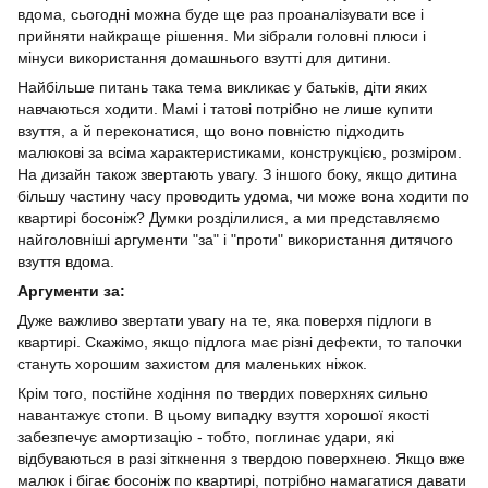
вдома, сьогодні можна буде ще раз проаналізувати все і
прийняти найкраще рішення. Ми зібрали головні плюси і
мінуси використання домашнього взутті для дитини.
Найбільше питань така тема викликає у батьків, діти яких
навчаються ходити. Мамі і татові потрібно не лише купити
взуття, а й переконатися, що воно повністю підходить
малюкові за всіма характеристиками, конструкцією, розміром.
На дизайн також звертають увагу. З іншого боку, якщо дитина
більшу частину часу проводить удома, чи може вона ходити по
квартирі босоніж? Думки розділилися, а ми представляємо
найголовніші аргументи "за" і "проти" використання дитячого
взуття вдома.
Аргументи за:
Дуже важливо звертати увагу на те, яка поверхя підлоги в
квартирі. Скажімо, якщо підлога має різні дефекти, то тапочки
стануть хорошим захистом для маленьких ніжок.
Крім того, постійне ходіння по твердих поверхнях сильно
навантажує стопи. В цьому випадку взуття хорошої якості
забезпечує амортизацію - тобто, поглинає удари, які
відбуваються в разі зіткнення з твердою поверхнею. Якщо вже
малюк і бігає босоніж по квартирі, потрібно намагатися давати