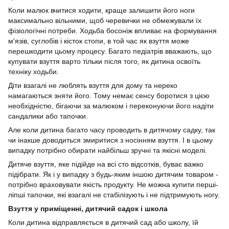
Коли малюк вчитися ходити, краще залишити його ноги
максимально вільними, щоб черевички не обмежували їх
фізіологічні потреби. Ходьба босоніж впливає на формування
м'язів, суглобів і кісток стопи, в той час як взуття може
перешкодити цьому процесу. Багато педіатрів вважають, що
купувати взуття варто тільки після того, як дитина освоїть
техніку ходьби.
Діти взагалі не люблять взуття для дому та нереко
намагаються зняти його. Тому немає сенсу боротися з цією
необхідністю, бігаючи за малюком і переконуючи його надіти
сандалики або тапочки.
Але коли дитина багато часу проводить в дитячому садку, так
чи інакше доводиться змиритися з носінням взуття. І в цьому
випадку потрібно обирати найбільш зручні та якісні моделі.
Дитяче взуття, яке підійде на всі сто відсотків, буває важко
підібрати. Як і у випадку з будь-яким іншою дитячим товаром -
потрібно враховувати якість продукту. Не можна купити перші-
ліпші тапочки, які взагалі не стабілізують і не підтримують ногу.
Взуття у приміщенні, дитячий садок і школа
Коли дитина відправляється в дитячий сад або школу, їй