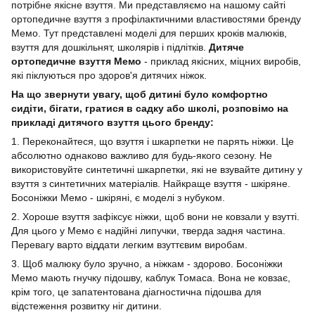
потрібне якісне взуття. Ми представляємо на нашому сайті
ортопедичне взуття з профілактичними властивостями бренду
Мемо. Тут представлені моделі для перших кроків малюків,
взуття для дошкільнят, школярів і підлітків.
Дитяче
ортопедичне взуття Мемо
- приклад якісних, міцних виробів,
які піклуються про здоров'я дитячих ніжок.
На що звернути увагу, щоб дитині було комфортно
сидіти, бігати, гратися в садку або школі, розповімо на
прикладі дитячого взуття цього бренду:
1. Переконайтеся, що взуття і шкарпетки не парять ніжки. Це
абсолютно однаково важливо для будь-якого сезону. Не
використовуйте синтетичні шкарпетки, які не взувайте дитину у
взуття з синтетичних матеріалів. Найкраще взуття - шкіряне.
Босоніжки Мемо - шкіряні, є моделі з нубуком.
2. Хороше взуття зафіксує ніжки, щоб вони не ковзали у взутті.
Для цього у Мемо є надійні липучки, тверда задня частина.
Перевагу варто віддати легким взуттєвим виробам.
3. Щоб малюку було зручно, а ніжкам - здорово. Босоніжки
Мемо мають гнучку підошву, каблук Томаса. Вона не ковзає,
крім того, це запатентована діагностична підошва для
відстеження розвитку ніг дитини.