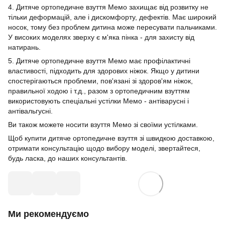
4. Дитяче ортопедичне взуття Мемо захищає від розвитку не
тільки деформацій, але і дискомфорту, дефектів. Має широкий
носок, тому без проблем дитина може пересувати пальчиками.
У високих моделях зверху є м'яка пінка - для захисту від
натирань.
5. Дитяче ортопедичне взуття Мемо має профілактичні
властивості, підходить для здорових ніжок. Якщо у дитини
спостерігаються проблеми, пов'язані зі здоров'ям ніжок,
правильної ходою і т.д., разом з ортопедичним взуттям
використовують спеціальні устілки Мемо - антіварусні і
антівальгусні.
Ви також можете носити взуття Мемо зі своїми устілками.
Щоб купити дитяче ортопедичне взуття зі швидкою доставкою,
отримати консультацію щодо вибору моделі, звертайтеся,
будь ласка, до наших консультантів.
Ми рекомендуємо