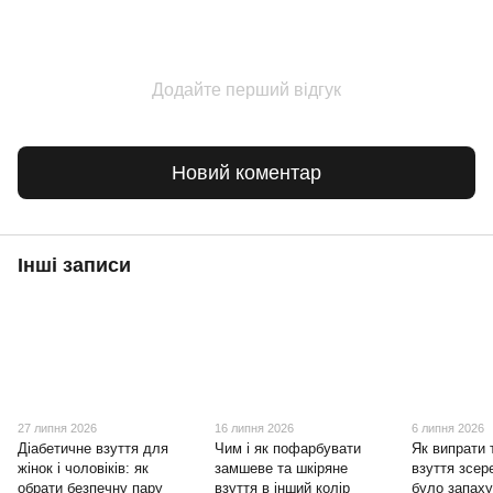
Додайте перший відгук
Новий коментар
Інші записи
27 липня 2026
16 липня 2026
6 липня 2026
Діабетичне взуття для
Чим і як пофарбувати
Як випрати 
жінок і чоловіків: як
замшеве та шкіряне
взуття зсер
обрати безпечну пару
взуття в інший колір
було запах