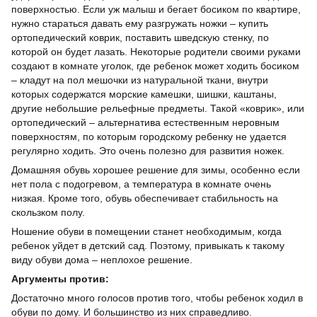
поверхностью. Если уж малыш и бегает босиком по квартире,
нужно стараться давать ему разгружать ножки – купить
ортопедический коврик, поставить шведскую стенку, по
которой он будет лазать. Некоторые родители своими руками
создают в комнате уголок, где ребенок может ходить босиком
– кладут на пол мешочки из натуральной ткани, внутри
которых содержатся морские камешки, шишки, каштаны,
другие небольшие рельефные предметы. Такой «коврик», или
ортопедический – альтернатива естественным неровным
поверхностям, по которым городскому ребенку не удается
регулярно ходить. Это очень полезно для развития ножек.
Домашняя обувь хорошее решение для зимы, особенно если
нет пола с подогревом, а температура в комнате очень
низкая. Кроме того, обувь обеспечивает стабильность на
скользком полу.
Ношение обуви в помещении станет необходимым, когда
ребенок уйдет в детский сад. Поэтому, привыкать к такому
виду обуви дома – неплохое решение.
Аргументы против:
Достаточно много голосов против того, чтобы ребенок ходил в
обуви по дому. И большинство из них справедливо.