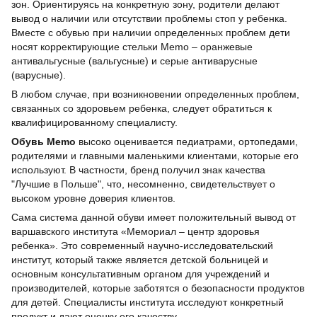
зон. Ориентируясь на конкретную зону, родители делают
вывод о наличии или отсутствии проблемы стоп у ребенка.
Вместе с обувью при наличии определенных проблем дети
носят корректирующие стельки Memo – оранжевые
антивальгусные (вальгусные) и серые антиварусные
(варусные).
В любом случае, при возникновении определенных проблем,
связанных со здоровьем ребенка, следует обратиться к
квалифицированному специалисту.
Обувь Memo
высоко оценивается педиатрами, ортопедами,
родителями и главными маленькими клиентами, которые его
используют. В частности, бренд получил знак качества
"Лучшие в Польше", что, несомненно, свидетельствует о
высоком уровне доверия клиентов.
Сама система данной обуви имеет положительный вывод от
варшавского института «Мемориал – центр здоровья
ребенка». Это современный научно-исследовательский
институт, который также является детской больницей и
основным консультативным органом для учреждений и
производителей, которые заботятся о безопасности продуктов
для детей. Специалисты института исследуют конкретный
продукт и дают оценку его качеству.