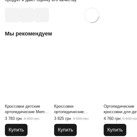
Мы рекомендуем
Кроссовки детские
Кроссовки
Ортопедические
ортопедические Memo
ортопедические
кроссовки для де
Polo 3DA, 30
детские Memo Gabi
Memo Chicago 1C
3 783 грн
3 825 грн
4 760 грн
4 450 грн
4 500 грн
5 600 гр
1MA Серо-желтые, 22
Купить
Купить
Купить