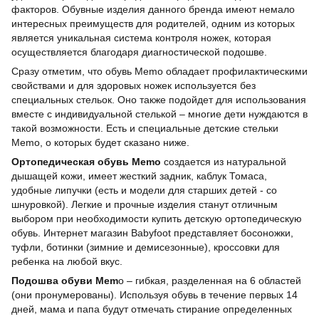
факторов. Обувные изделия данного бренда имеют немало
интересных преимуществ для родителей, одним из которых
является уникальная система контроля ножек, которая
осуществляется благодаря диагностической подошве.
Сразу отметим, что обувь Memo обладает профилактическими
свойствами и для здоровых ножек используется без
специальных стельок. Оно также подойдет для использования
вместе с индивидуальной стелькой – многие дети нуждаются в
такой возможности. Есть и специальные детские стельки
Memo, о которых будет сказано ниже.
Ортопедическая обувь Memo
создается из натуральной
дышащей кожи, имеет жесткий задник, каблук Томаса,
удобные липучки (есть и модели для старших детей - со
шнуровкой). Легкие и прочные изделия станут отличным
выбором при необходимости купить детскую ортопедическую
обувь. Интернет магазин Babyfoot представляет босоножки,
туфли, ботинки (зимние и демисезонные), кроссовки для
ребенка на любой вкус.
Подошва обуви Mem
o – гибкая, разделенная на 6 областей
(они пронумерованы). Используя обувь в течение первых 14
дней, мама и папа будут отмечать стирание определенных